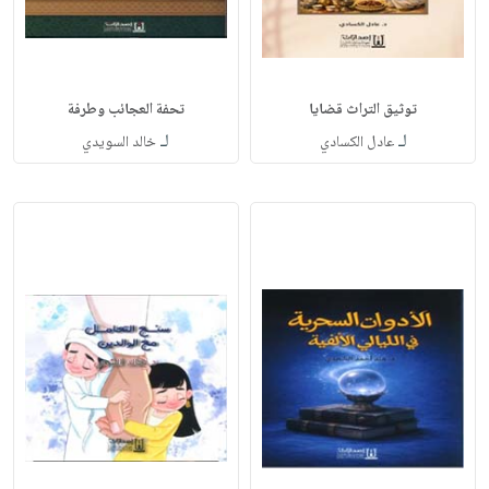
توثيق التراث قضايا
تحفة العجائب وطرفة
لـ
لـ
عادل الكسادي
خالد السويدي