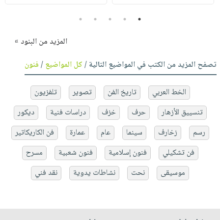
5
4
3
2
1
المزيد من البنود »
تصفح المزيد من الكتب في المواضيع التالية /
كل المواضيع
/
فنون
الخط العربي
تاريخ الفن
تصوير
تلفزيون
تنسييق الأزهار
حرف
خزف
دراسات فنية
ديكور
رسم
زخارف
سينما
عام
عمارة
فن الكاريكاتير
فن تشكيلي
فنون إسلامية
فنون شعبية
مسرح
موسيقى
نحت
نشاطات يدوية
نقد فني