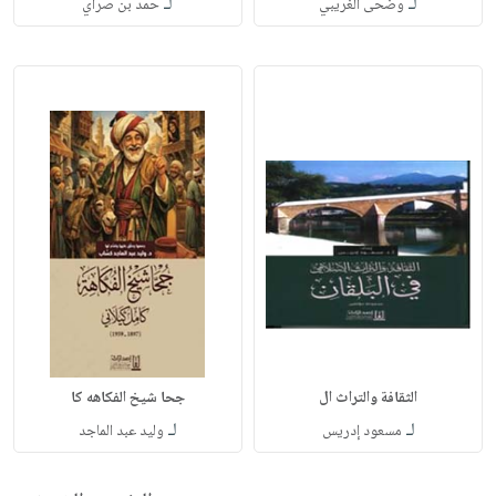
لـ
لـ
وضحى الغريبي
حمد بن صراي
الثقافة والتراث ال
جحا شيخ الفكاهه كا
لـ
لـ
مسعود إدريس
وليد عبد الماجد