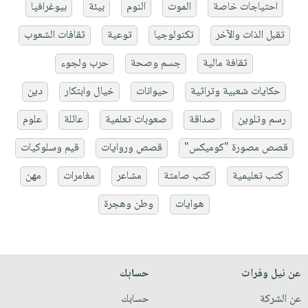
احتياجات خاصة
الموت
النوم
بيئة
بيوغرافيا
تقبل الذات والآخر
تكنولوجيا
توعية
ثقافات الشعوب
ثقافة مالية
جسم وصحة
حرب ولجوء
حكايات شعبية وتراثية
حيوانات
خيال وابتكار
دين
رسم وتلوين
صداقة
صعوبات تعلمية
عائلة
علوم
قصص مصورة "كوميكس"
قصص وروايات
قيم وسلوكيات
كتب تعليمية
كتب صامتة
مشاعر
مغامرات
مهن
هوايات
وطن وهجرة
عن نيل وفرات
حسابك
عن الشركة
حسابك