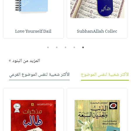
صابون
فيديوهات
عربة
أطفال
أسئلة
التسوق
مناسبات
يتكرر
طرحها
نشرة
Love Yourself Dail
SubhanAllah Collec
الإصدارات
خدمات
نيل
5
4
3
2
1
وفرات
المزيد من البنود »
انشر
كتابك
الأكثر شعبية لنفس الموضوع
الأكثر شعبية لنفس الموضوع الفرعي
تواصل
معنا