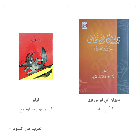
ديوان أبي نواس برو
لولو
لـ
لـ
أبي نواس
غريغوار سولوتاري
المزيد من البنود »