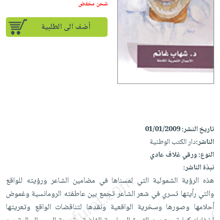
إختياراتنا
تعليمية
شحن مخفض
أسئلة
إختياراتنا
المواضيع
iKitab
يتكرر
كتب
أضف الى الطلبية
بلا
الأكثر
طرحها
أكاديمية
الصحة
حدود
مبيعاً
تحميل
والعناية
صندوق
أسئلة
إختياراتنا
masmu3
الشخصية
القراءة
يتكرر
وسائل
على
جديد
English
طرحها
تعليمية
Android
books
الكل
تحميل
صندوق
تحميل
iKitab
أجهزة
القراءة
المطبخ
masmu3
على
العناية
والسفرة
على
تاريخ النشر:
01/01/2009
جوائز
Android
جديد
الشخصية
الناشر:
دار الكتب الوطنية
Apple
تحميل
العناية
النوع:
ورقي غلاف عادي
الكل
iKitab
نبذة الناشر:
وتصفيف
أواني
متجر
على
هذه الرؤية الشمولية التي لمسناها في مضامين الشاعر ورؤيته للواقع
الشعر
الطهي
الهدايا
Apple
والتي رأيتها تسري في شعر الشاعر تجمع بين عاطفته الرومانسية وغموض
العناية
أدوات
أحلامها وصورها وسخرية الواقعية ونقدها لتناقضات الواقع وتعريتها
بالجسم
أقسام
الخبز