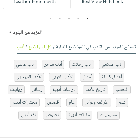
Leather Pouch with
Best View Notebook
5
4
3
2
1
المزيد من البنود »
تصفح المزيد من الكتب في المواضيع التالية /
كل المواضيع
/
أدب
أدب إسلامي
أدب رحلات
أدب ساخر
أدب عالمي
أعمال كاملة
أمثال
الأدب العربي
الأدب المهجري
الخطب
تاريخ الأدب
دراسات أدبية
رسائل
روايات
شعر
طرائف ونوادر
عام
قصص
مختارات أدبية
مسرحيات
مقالات أدبية
نصوص
نقد أدبي