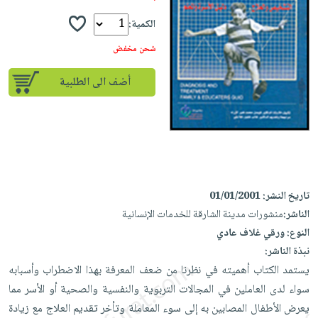
إختياراتنا
تعليمية
أسئلة
إختياراتنا
المواضيع
iKitab
الكمية:
يتكرر
كتب
بلا
الأكثر
طرحها
شحن مخفض
أكاديمية
الصحة
حدود
مبيعاً
تحميل
والعناية
صندوق
أضف الى الطلبية
أسئلة
إختياراتنا
masmu3
الشخصية
القراءة
يتكرر
وسائل
على
جديد
English
طرحها
تعليمية
Android
books
الكل
تحميل
صندوق
تحميل
iKitab
أجهزة
القراءة
المطبخ
masmu3
على
العناية
والسفرة
على
جوائز
تاريخ النشر:
01/01/2001
Android
جديد
الشخصية
Apple
الناشر:
منشورات مدينة الشارقة للخدمات الإنسانية
تحميل
العناية
الكل
النوع:
ورقي غلاف عادي
iKitab
وتصفيف
نبذة الناشر:
أواني
متجر
على
الشعر
يستمد الكتاب أهميته في نظرنا من ضعف المعرفة بهذا الاضطراب وأسبابه
الطهي
الهدايا
Apple
العناية
سواء لدى العاملين في المجالات التربوية والنفسية والصحية أو الأسر مما
أدوات
بالجسم
أقسام
يعرض الأطفال المصابين به إلى سوء المعاملة وتأخر تقديم العلاج مع زيادة
الخبز