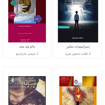
إستراتيجيات تمكين
عالم فية عنف
لـ
لـ
طلعت منصور غبريا
جيمس جاربارينو