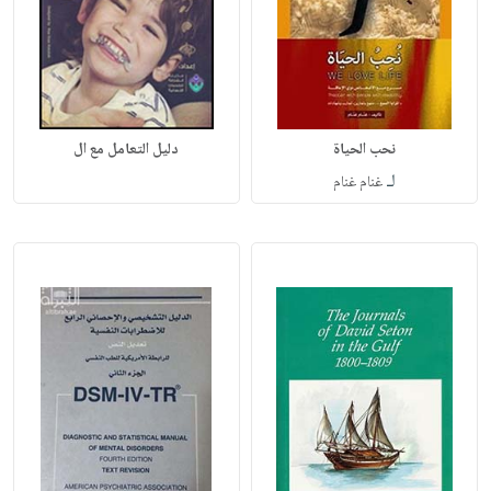
نحب الحياة
دليل التعامل مع ال
لـ
غنام غنام