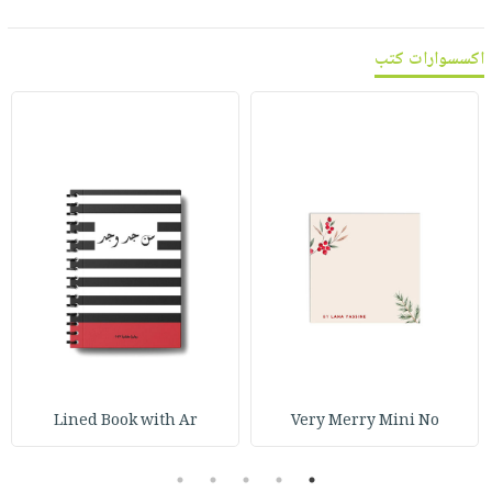
صابون
فيديوهات
عربة
أطفال
أسئلة
اكسسوارات كتب
التسوق
مناسبات
يتكرر
طرحها
نشرة
الإصدارات
خدمات
نيل
وفرات
انشر
كتابك
تواصل
معنا
Lined Book with Ar
Very Merry Mini No
5
4
3
2
1