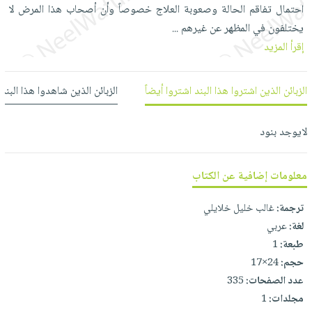
العناية
الأكثر
احتمال تفاقم الحالة وصعوبة العلاج خصوصاً وأن أصحاب هذا المرض لا
شحن
أدوات
بالأسنان
مبيعاً
يختلفون في المظهر عن غيرهم
...
مجاني
المائدة
إقرأ المزيد
الحمية
العودة
بنود
الأوعية
والتغذية
للمدارس
مختارة
والتخزين
اشتراكات
اكسسوارات
الزبائن الذين اشتروا هذا البند اشتروا أيضاً
الزبائن الذين شاهدوا هذا البند
أدوات
كتب
كل
بحث
المطبخ
الاشتراكات
اكسسوارات
لايوجد بنود
متقدم
منزلية
صندوق
القراءة
اكسسوارات
معلومات إضافية عن الكتاب
iKitab
ملابس
نيل
بلا
ترجمة:
غالب خليل خلايلي
مطرزات
وفرات
حدود
لغة:
عربي
حقائب
عن
طبعة:
1
حسابك
حلي
الشركة
حجم:
24×17
عناية
لائحة
عدد الصفحات:
335
سياسة
بالذات
مجلدات:
1
الأمنيات
الشركة