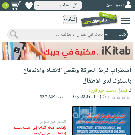
كل المتاجر
تسجيل دخول
0
كتب
ورقية
المواضيع
صدر
كتب
حديثاً
الكترونية
الأكثر
الصفحة
أضطراب فرط الحركة ونقص الانتباه والاندفاع
مبيعاً
الرئيسية
كتب
جوائز
بالسلوك لدى الأطفال
صدر
صوتية
شحن
لـ
فيصل محمد خير الزراد
حديثاً
الصفحة
مخفض
(0)
التعليقات:
0
المرتبة:
337,809
الأكثر
الرئيسية
عروض
أطفال
مبيعاً
masmu3
خاصة
وناشئة
كتب
بلا
السعر غير متوفر
صفحات
مجانية
الصفحة
وسائل
بإمكانك إضافة الكتاب إلى الطلبية وسيتم
حدود
مشوقة
إعلامك بالسعر فور توفره
الرئيسية