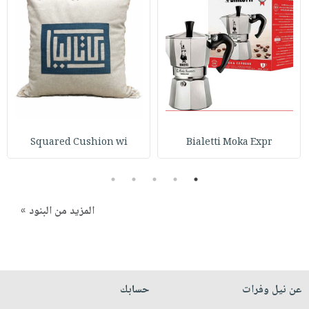
صابون
فيديوهات
عربة
أطفال
أسئلة
التسوق
مناسبات
يتكرر
طرحها
نشرة
الإصدارات
خدمات
نيل
وفرات
Squared Cushion wi
Bialetti Moka Expr
انشر
كتابك
5
4
3
2
1
تواصل
معنا
المزيد من البنود »
عن نيل وفرات
حسابك