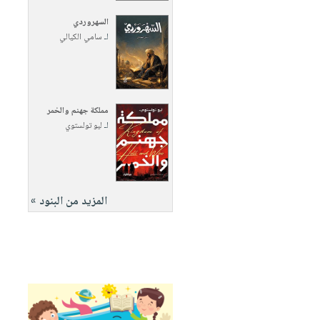
السهروردي
لـ
سامي الكيالي
مملكة جهنم والخمر
لـ
ليو تولستوي
المزيد من البنود »