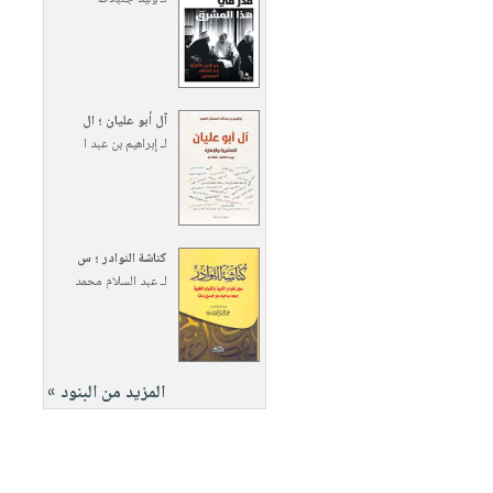
آل أبو عليان ؛ ال
لـ
إبراهيم بن عبد ا
كناشة النوادر ؛ س
لـ
عبد السلام محمد
المزيد من البنود »