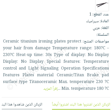
العناية
الأكثر
شحن
أدوات
بالأسنان
مبيعاً
مجاني
المائدة
عدد القطع:
1
الحمية
العودة
بنود
الأوعية
المادة:
سيراميك
والتغذية
للمدارس
مختارة
والتخزين
اللغة:
عربي
اشتراكات
اكسسوارات
السلسلة:
أدوات
كتب
كل
بحث
مواصفات المنتج:
protect
plates
ironing
titanium
Ceramic
المطبخ
الاشتراكات
اكسسوارات
متقدم
your
hair
from
damage
Temperature
range:
180?C
–
منزلية
صندوق
230?C
Heat-up
time:
30s
Type
of
display:
No
Display
القراءة
اكسسوارات
Display:
No
Display
Special
features:
Temperature
نيل
iKitab
control
and
Light
Signaling
Operation
Specifications
ملابس
وفرات
بلا
Features
Plates
material
Ceramic/Titan
Brake
pad
مطرزات
حدود
surface
type
Titanoceramic
Max.
temperature
230
?C
عن
حقائب
حسابك
?C
180
temperature
Min.
...
إقرأ المزيد
الشركة
حلي
لائحة
سياسة
عناية
الأمنيات
الشركة
الزبائن الذين اشتروا هذا البند اشتروا أيضاً
الزبائن الذين شاهدوا هذا البند
بالذات