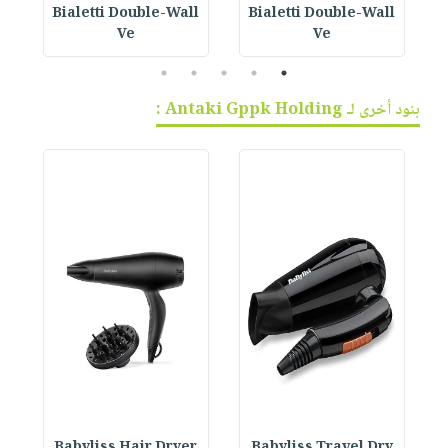
Bialetti Double-Wall
Bialetti Double-Wall
B
Ve
Ve
5
4
3
2
1
بنود أخرى لـ Antaki Gppk Holding :