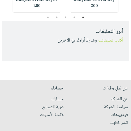
r
Babyliss Hair Dryer
Babyliss Travel Dry
200
200
5
4
3
2
1
أبرز التعليقات
أكتب تعليقاتك
وشارك أراءك مع الأخرين
عن نيل وفرات
حسابك
عن الشركة
حسابك
سياسة الشركة
عربة التسوق
فيديوهات
لائحة الأمنيات
انشر كتابك