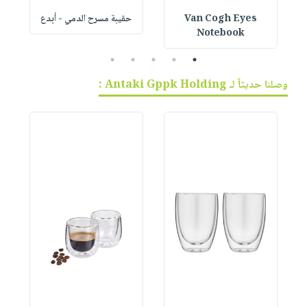
Van Cogh Eyes
حقيبة مسرح الدمي - أبدع
p
Notebook
5
4
3
2
1
وصلنا حديثاً لـ Antaki Gppk Holding :