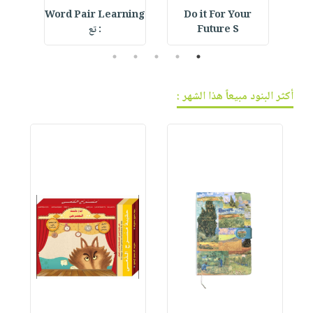
 Hat
Word Pair Learning
Do it For Your
Future S
: تع
5
4
3
2
1
أكثر البنود مبيعاً هذا الشهر :