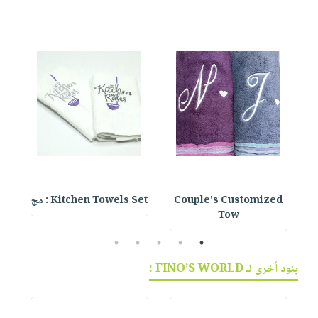
Couple's Customized
Kitchen Towels Set : مج
et
Tow
5
4
3
2
1
بنود أخرى لـ FINO’S WORLD :