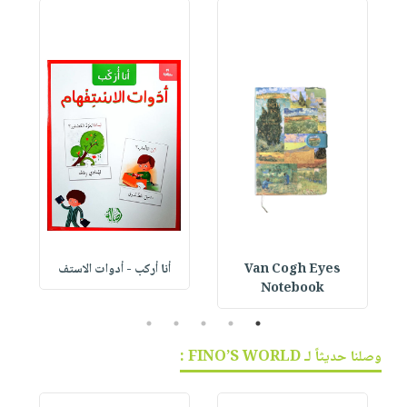
Van Cogh Eyes
أنا أركب - أدوات الاستف
 1
Notebook
5
4
3
2
1
وصلنا حديثاً لـ FINO’S WORLD :