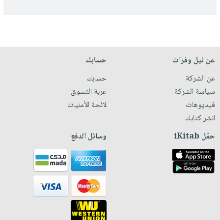
عن نيل وفرات
حسابك
عن الشركة
حسابك
سياسة الشركة
عربة التسوق
فيديوهات
لائحة الأمنيات
انشر كتابك
حمّل iKitab
وسائل الدفع