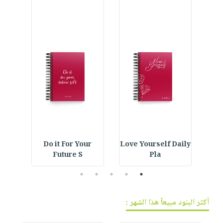
فيديوهات
صابون
عربة
أسئلة
التسوق
أطفال
يتكرر
مناسبات
طرحها
نشرة
الإصدارات
خدمات
نيل
وفرات
انشر
كتابك
تواصل
معنا
IVE
Do it For Your
Love Yourself Daily
Car
Future S
Pla
5
4
3
2
1
أكثر البنود مبيعاً هذا الشهر :