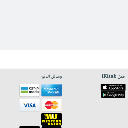
حمّل iKitab
وسائل الدفع