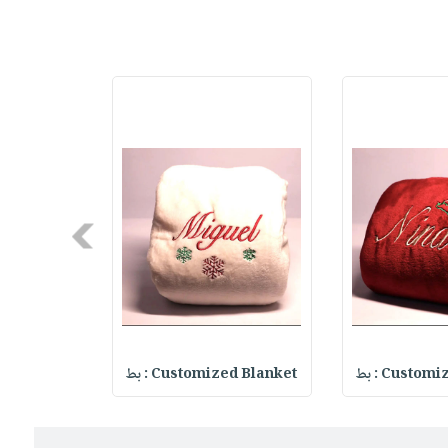
Next
Custo : بط
Customized Blanket : بط
zed Blanket