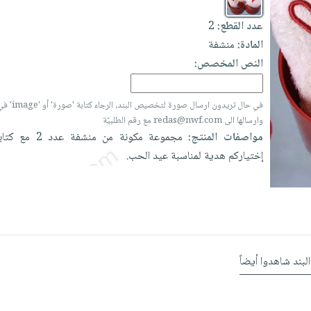
عدد القطع:
2
المادة:
منشفة
النص المخصص:
في حال تريدون ارسال
وارسالها الى redas@nwf.com مع رقم الطلبيّة
مواصفات المنتج:
مجموعة
مكونة
من
منشفة
عدد
2
مع
كتا
إختياركم
هدية
لمناسبة
عيد
الحب.
البند شاهدوا أيضاً