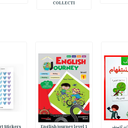
COLLECTI
وات الاستف
English journey level 1
Heart Stickers : 