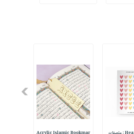
Next
ملصقات
Acrylic Islamic Bookmar
حقيبة مسر