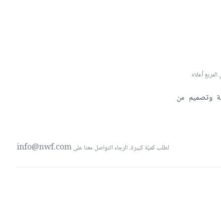
 صورة لتخصيص البند، الرجاء كتابة 'صورة' أو 'image' في المربع أعلاه
بة
وتصميم
من
info@nwf.com
لطلب كميّة كبيرة، الرجاء التواصل معنا على