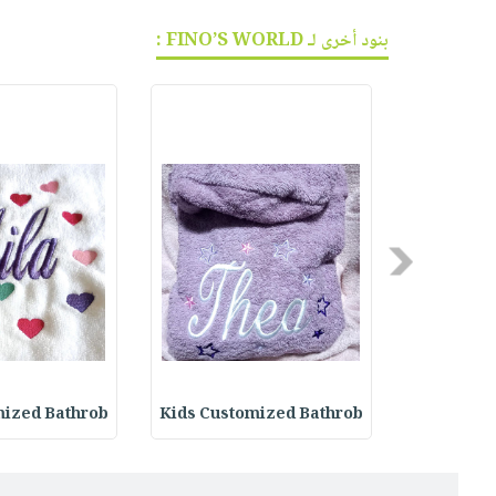
بنود أخرى لـ FINO’S WORLD :
Previous
mized Bathrob
Kids Customized Bathrob
Couple's 