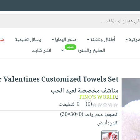
وتية
أطفال وناشئة
متجر الهدايا
وسائل تعليمية
شح
جديد
المطبخ والسفرة
انشر كتابك
ls Set
مناشف مخصصة لعيد الحب
لـ
FINO’S WORLD
(0)
0 التعليقات
الحجم:
حجم واحد (0×30×30)
اللون:
أبيض