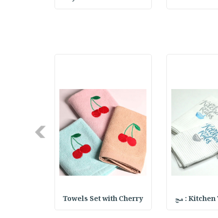
Next
Kitch : مج
Towels Set with Cherry
th Feather