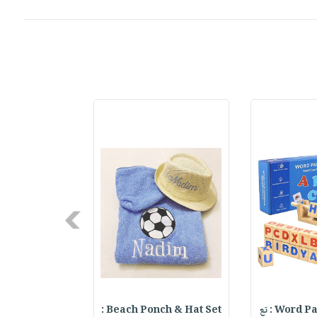
Next
Word : تع
Beach Ponch & Hat Set :
ter Keychain