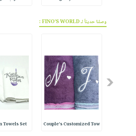
وصلنا حديثاً لـ FINO’S WORLD :
Previous
Towels Se
Couple's Customized Tow
chen Towels Set