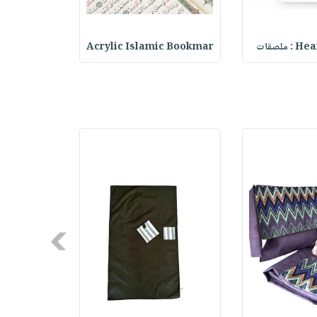
ملصقات
Acrylic Islamic Bookmar
حقيبة مسر
Next