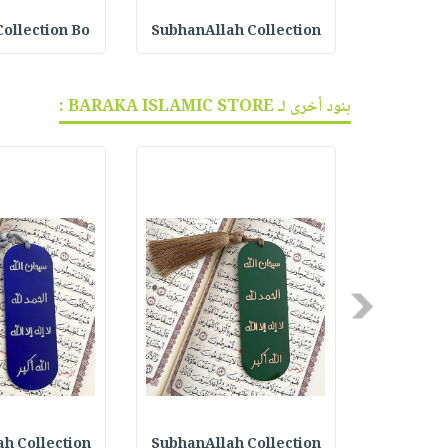
ا
SubhanAllah Collection
Collection Bo
بنود أخرى لـ BARAKA ISLAMIC STORE :
Previous
h Collection
SubhanAllah Collection
Kids Pra