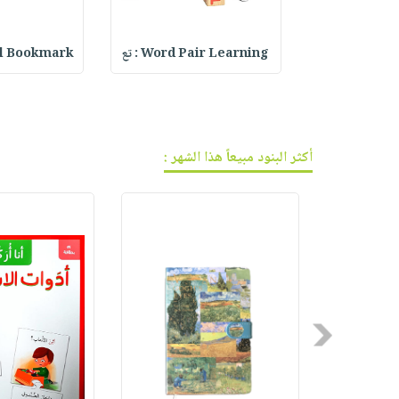
فيديوهات
صابون
عربة
أسئلة
التسوق
أطفال
يتكرر
Fabric Lett
Word Pair Learning : تع
rystal Bookmark
مناسبات
طرحها
نشرة
الإصدارات
خدمات
نيل
وفرات
أكثر البنود مبيعاً هذا الشهر :
انشر
كتابك
تواصل
معنا
Previous