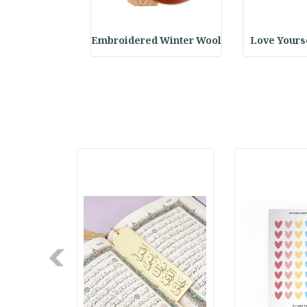
Your Future S
Embroidered Winter Wool
Love Yourse
Next