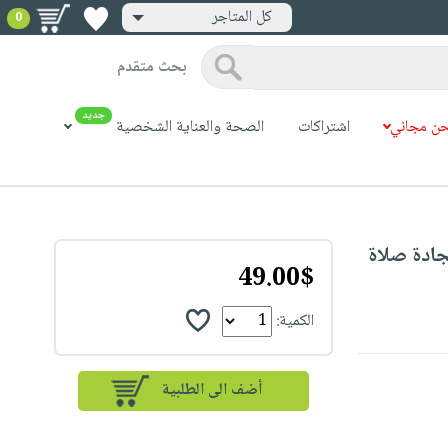
كل المتاجر
0
بحث متقدم
جديد
ن مجاني
اشتراكات
الصحة والعناية الشخصية
Kids Prayer Mat  : سجادة صلاة
49.00$
الكمية: