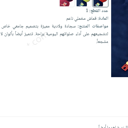
عدد القطع:
1
المادة:
قماش مخملي ناعم
مواصفات المنتج:
سجادة
ولادية
مميزة
بتصميم
جامعي
خاص
لتشجيعهم
على
أداء
صلواتهم
اليومية
براحة.
تتميز
أيضاً
بألوان
لا
مشجعاً.
البند شاهدوا أيضاً