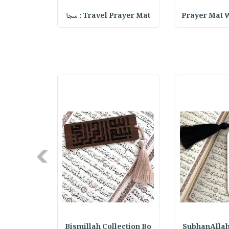
Prayer Mat W
Travel Prayer Mat : سجا
k for Girls
Next
ection Bo
Bismillah Collection Bo
SubhanAllah