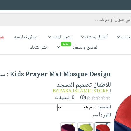
وتية
أطفال وناشئة
متجر الهدايا
وسائل تعليمية
شح
جديد
المطبخ والسفرة
انشر كتابك
Mosque Design
للأطفال تصميم المسجد
لـ
BARAKA ISLAMIC STORE
(0)
0 التعليقات
الحجم:
اللون:
أحمر