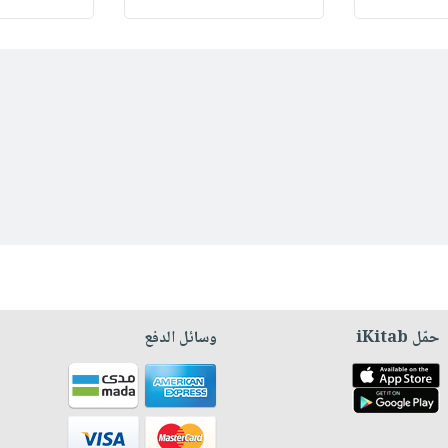
حمّل iKitab
وسائل الدفع