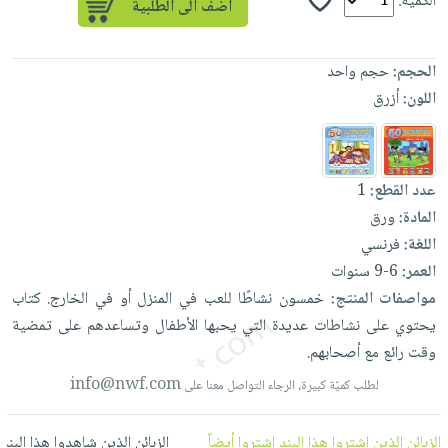
الكمية:
العناية
الأكثر
شحن
أدوات
بالأسنان
مبيعاً
مجاني
المائدة
الحمية
العودة
الحجم:
حجم واحد
بنود
الأوعية
والتغذية
للمدارس
اللون:
أزرق
مختارة
والتخزين
اشتراكات
اكسسوارات
أدوات
كتب
كل
بحث
المطبخ
الاشتراكات
اكسسوارات
متقدم
عدد القطع:
1
منزلية
صندوق
المادة:
ورق
القراءة
اكسسوارات
اللغة:
فرنسي
نيل
iKitab
العمر:
6-9 سنوات
ملابس
وفرات
بلا
مواصفات المنتج:
خمسون
نشاطًا
للعب
في
المنزل
أو
في
الخارج.
كتاب
مطرزات
حدود
يحتوي
على
نشاطات
عديدة
التي
يحبها
الأطفال
وتساعدهم
على
تمضية
عن
حقائب
حسابك
وقت
رائع
مع
أصحابهم.
الشركة
حلي
info@nwf.com
لائحة
لطلب كميّة كبيرة، الرجاء التواصل معنا على
سياسة
عناية
الأمنيات
الشركة
بالذات
الزبائن الذين اشتروا هذا البند اشتروا أيضاً
الزبائن الذين شاهدوا هذا البند