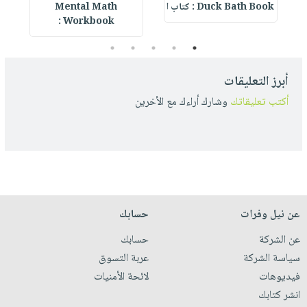
Duck Bath Book : كتاب ا
Mental Math
e
Workbook :
5
4
3
2
1
أبرز التعليقات
أكتب تعليقاتك
وشارك أراءك مع الأخرين
عن نيل وفرات
حسابك
عن الشركة
حسابك
سياسة الشركة
عربة التسوق
فيديوهات
لائحة الأمنيات
انشر كتابك