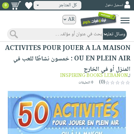
كل المتاجر
تسجيل دخول
0
كتب
ورقية
المواضيع
صدر
كتب
ACTIVITES POUR JOUER A LA MAISON
حديثاً
الكترونية
OU EN PLEIN AIR : خمسون نشاطًا للعب في
الأكثر
الصفحة
المنزل أو في الخارج
مبيعاً
الرئيسية
كتب
لـ
INSPIRING BOOKS LEBANON
جوائز
صدر
(0)
صوتية
0 التعليقات
شحن
حديثاً
الصفحة
مخفض
الأكثر
الرئيسية
عروض
أطفال
مبيعاً
masmu3
خاصة
وناشئة
كتب
بلا
صفحات
مجانية
الصفحة
وسائل
حدود
مشوقة
الرئيسية