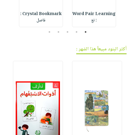
IVE
Crystal Bookmark :
Word Pair Learning
F
: تع
فاصل
5
4
3
2
1
أكثر البنود مبيعاً هذا الشهر :