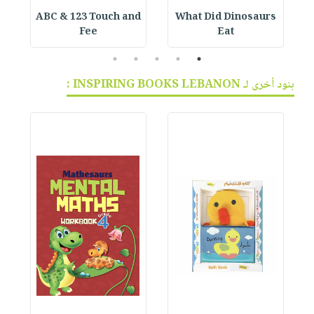
ABC & 123 Touch and
What Did Dinosaurs
Fee
Eat
5
4
3
2
1
بنود أخرى لـ INSPIRING BOOKS LEBANON :