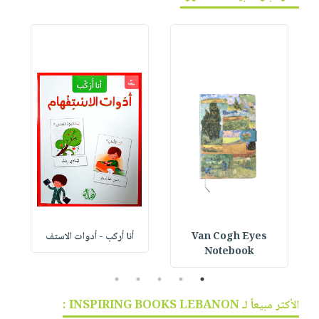
Van Cogh Eyes
أنا أركب - أدوات الاستف
 1
Notebook
5
4
3
2
1
الأكثر مبيعاً لـ INSPIRING BOOKS LEBANON :