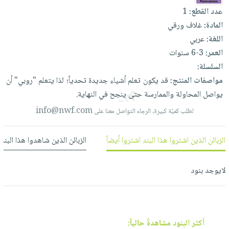
العناية
الأكثر
شحن
عدد القطع:
1
أدوات
بالأسنان
مبيعاً
مجاني
المادة:
غلاف ورقي
المائدة
الحمية
العودة
اللغة:
عربي
بنود
الأوعية
والتغذية
للمدارس
العمر:
3-6 سنوات
مختارة
والتخزين
اشتراكات
اكسسوارات
السلسلة:
أدوات
كتب
كل
مواصفات المنتج:
قد
يكون
تعلم
أشياء
جديدة
تحدياً؛
لذا
يتعلم
"روبي"
أن
بحث
المطبخ
الاشتراكات
يواصل
المحاولة
والممارسة
حتى
ينجح
في
النهاية.
اكسسوارات
متقدم
منزلية
صندوق
info@nwf.com
لطلب كميّة كبيرة، الرجاء التواصل معنا على
القراءة
اكسسوارات
نيل
iKitab
ملابس
الزبائن الذين اشتروا هذا البند اشتروا أيضاً
الزبائن الذين شاهدوا هذا البند
وفرات
بلا
مطرزات
حدود
عن
لايوجد بنود
حقائب
حسابك
الشركة
حلي
لائحة
سياسة
عناية
الأمنيات
الشركة
بالذات
أكثر البنود مشاهدةً حالياً: