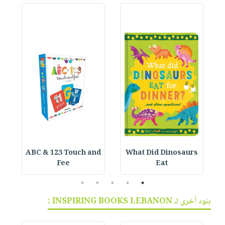
ABC & 123 Touch and
What Did Dinosaurs
Fee
Eat
5
4
3
2
1
بنود أخرى لـ INSPIRING BOOKS LEBANON :