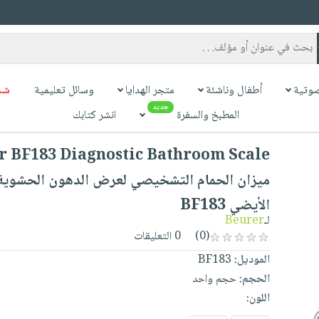
وتية
أطفال وناشئة
متجر الهدايا
وسائل تعليمية
شح
جديد
المطبخ والسفرة
انشر كتابك
ميزان الحمام التشخيصي لعرض الدهون الحشوية 
الأيضي BF183
لـ
Beurer
(0)
0 التعليقات
الموديل:
BF183
الحجم:
حجم واحد
اللون: