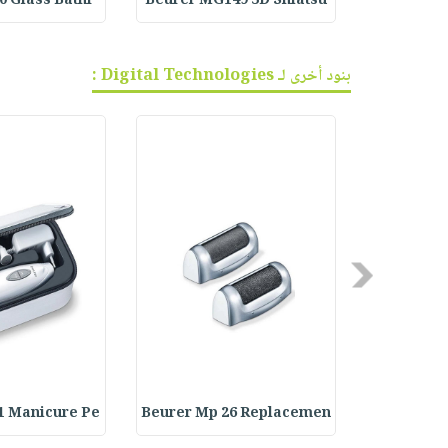
0 Glass Bathr
Beurer MG149 3D Shiatsu
Beurer IH
بنود أخرى لـ Digital Technologies :
Previous
1 Manicure Pe
Beurer Mp 26 Replacemen
Beurer MP