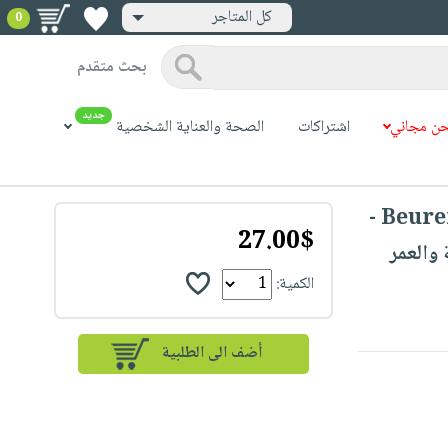
كل المتاجر
0
بحث متقدم
جديد
ن مجاني
اشتراكات
الصحة والعناية الشخصية
Beurer BF183 Diagnostic Bathroom Scale -
27.00$
والعمر
الكمية: