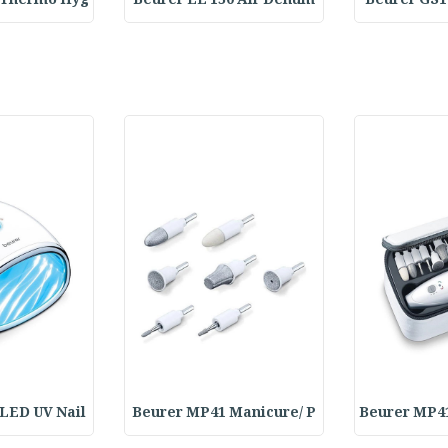
 Thermo Hyg
Beurer LE 150 Air Dehum
Beurer GS1
LED UV Nail
Beurer MP41 Manicure/ P
Beurer MP4