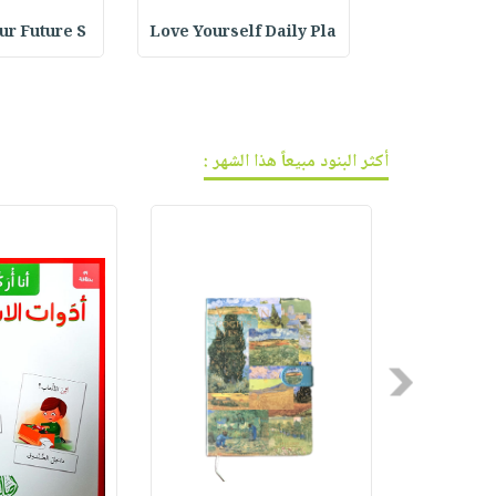
فيديوهات
صابون
عربة
our Future S
Love Yourself Daily Pla
Embroidered 
أسئلة
التسوق
أطفال
يتكرر
مناسبات
طرحها
نشرة
الإصدارات
خدمات
نيل
أكثر البنود مبيعاً هذا الشهر :
وفرات
انشر
كتابك
تواصل
معنا
Previous