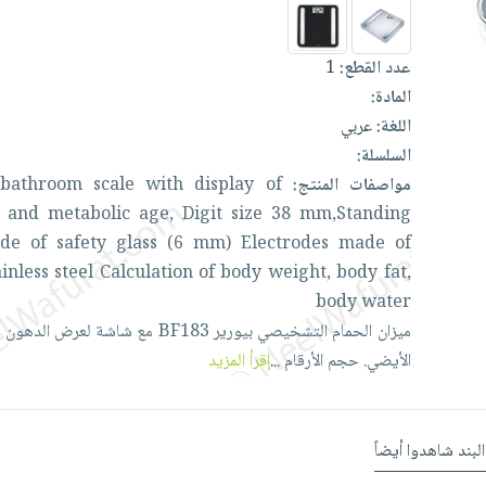
عدد القطع:
1
المادة:
اللغة:
عربي
السلسلة:
مواصفات المنتج:
of
display
with
scale
bathroom
c
t
and
metabolic
age,
Digit
size
38
mm,Standing
ade
of
safety
glass
(6
mm)
Electrodes
made
of
ainless
steel
Calculation
of
body
weight,
body
fat,
body
water
ميزان
الحمام
التشخيصي
بيورير
BF183
مع
شاشة
لعرض
الدهون
ا
الأيضي.
حجم
الأرقام
...
إقرأ المزيد
البند شاهدوا أيضاً