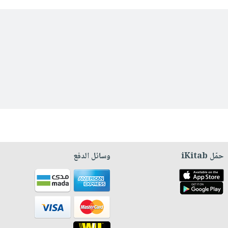
حمّل iKitab
وسائل الدفع