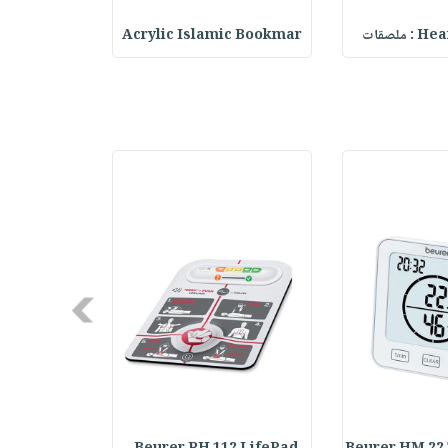
ملصقات
Acrylic Islamic Bookmar
حقيبة مسر
Next