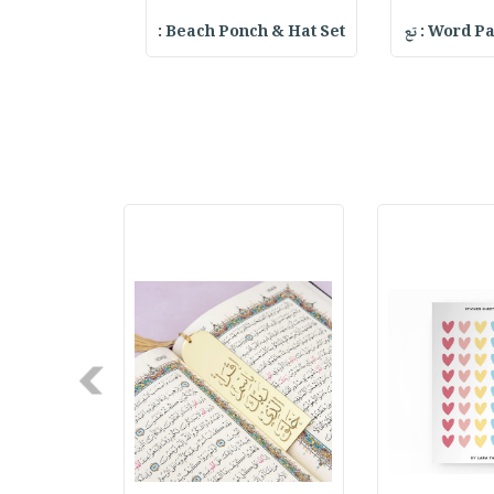
Word : تع
Beach Ponch & Hat Set :
ter Keychain
Next