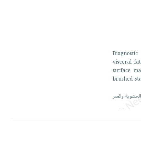
Diagnosti
visceral
fa
surface
m
brushed
st
لحشوية
والعمر