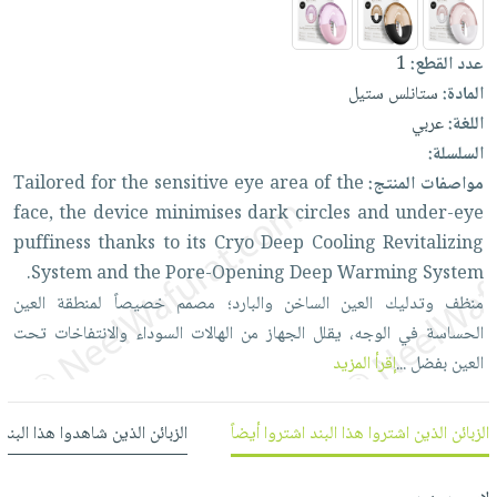
العناية
الأكثر
شحن
أدوات
بالأسنان
مبيعاً
مجاني
المائدة
عدد القطع:
1
الحمية
العودة
بنود
الأوعية
المادة:
ستانلس ستيل
والتغذية
للمدارس
مختارة
والتخزين
اللغة:
عربي
اشتراكات
اكسسوارات
السلسلة:
أدوات
كتب
كل
بحث
مواصفات المنتج:
the
of
area
eye
sensitive
the
for
Tailored
المطبخ
الاشتراكات
اكسسوارات
متقدم
face,
the
device
minimises
dark
circles
and
under-eye
منزلية
صندوق
puffiness
thanks
to
its
Cryo
Deep
Cooling
Revitalizing
القراءة
اكسسوارات
System
and
the
Pore-Opening
Deep
Warming
System.
نيل
iKitab
منظف
وتدليك
العين
الساخن
والبارد؛
مصمم
خصيصاً
لمنطقة
العين
ملابس
وفرات
بلا
الحساسة
في
الوجه،
يقلل
الجهاز
من
الهالات
السوداء
والانتفاخات
تحت
مطرزات
حدود
العين
بفضل
...
إقرأ المزيد
عن
حقائب
حسابك
الشركة
حلي
لائحة
سياسة
الزبائن الذين اشتروا هذا البند اشتروا أيضاً
الزبائن الذين شاهدوا هذا البند
عناية
الأمنيات
الشركة
بالذات