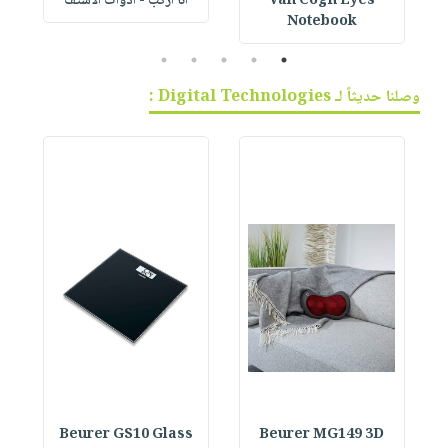
Van Cogh Eyes
أنا أركب - أدوات الاستف
 1
Notebook
5
4
3
2
1
وصلنا حديثاً لـ Digital Technologies :
Beurer GS10 Glass
Beurer MG149 3D