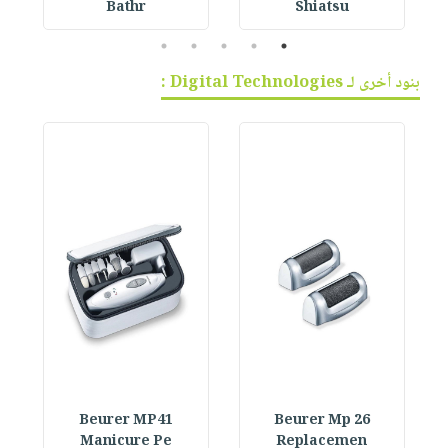
Bathr
Shiatsu
5
4
3
2
1
بنود أخرى لـ Digital Technologies :
Beurer MP41
Beurer Mp 26
Manicure Pe
Replacemen