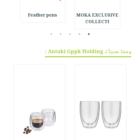
 حرز
MOKA EXCLUSIVE
Feather pens
ice
COLLECTI
5
4
3
2
1
وصلنا حديثاً لـ Antaki Gppk Holding :