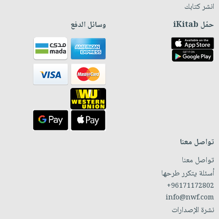
انشر كتابك
حمّل iKitab
وسائل الدفع
تواصل معنا
تواصل معنا
أسئلة يتكرر طرحها
+96171172802
info@nwf.com
نشرة الإصدارات