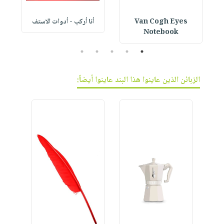
Van Cogh Eyes
أنا أركب - أدوات الاستف
 1
Notebook
5
4
3
2
1
الزبائن الذين عاينوا هذا البند عاينوا أيضاً: