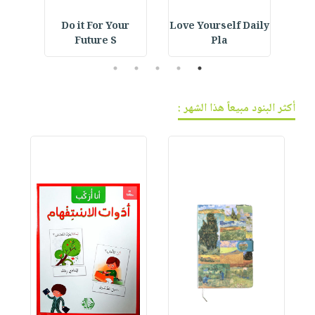
ning
Do it For Your
Love Yourself Daily
E
Future S
Pla
5
4
3
2
1
أكثر البنود مبيعاً هذا الشهر :