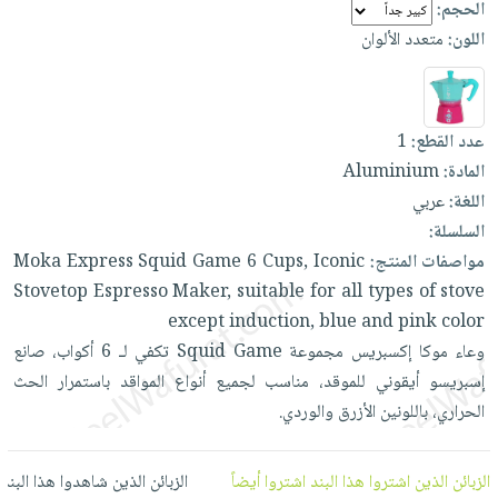
الحجم:
العناية
الأكثر
شحن
أدوات
اللون:
متعدد الألوان
بالأسنان
مبيعاً
مجاني
المائدة
الحمية
العودة
بنود
الأوعية
والتغذية
للمدارس
مختارة
والتخزين
اشتراكات
اكسسوارات
عدد القطع:
1
أدوات
كتب
المادة:
Aluminium
كل
بحث
المطبخ
اللغة:
عربي
الاشتراكات
اكسسوارات
متقدم
السلسلة:
منزلية
صندوق
مواصفات المنتج:
Iconic
Cups,
6
Game
Squid
Express
Moka
القراءة
اكسسوارات
Stovetop
Espresso
Maker,
suitable
for
all
types
of
stove
نيل
iKitab
ملابس
except
induction,
blue
and
pink
color
وفرات
بلا
مطرزات
وعاء
موكا
إكسبريس
مجموعة
Game
Squid
تكفي
لـ
6
أكواب،
صانع
حدود
عن
حقائب
حسابك
إسبريسو
أيقوني
للموقد،
مناسب
لجميع
أنواع
المواقد
باستمرار
الحث
الشركة
حلي
الحراري،
باللونين
الأزرق
والوردي.
لائحة
سياسة
عناية
الأمنيات
الشركة
بالذات
الزبائن الذين اشتروا هذا البند اشتروا أيضاً
الزبائن الذين شاهدوا هذا البند