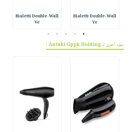
Bialetti Double-Wall
Bialetti Double-Wall
B
Ve
Ve
5
4
3
2
1
بنود أخرى لـ Antaki Gppk Holding :