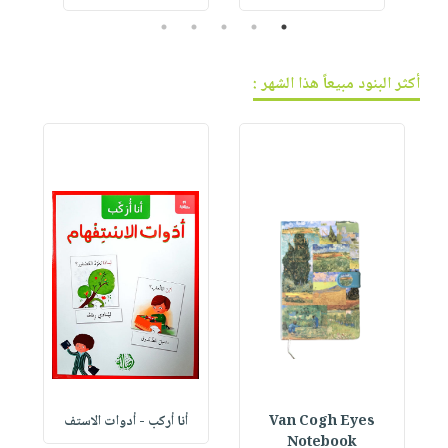
5
4
3
2
1
أكثر البنود مبيعاً هذا الشهر :
Van Cogh Eyes
أنا أركب - أدوات الاستف
 1
Notebook