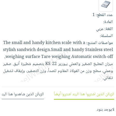
العناية
الأكثر
شحن
أدوات
بالأسنان
مبيعاً
مجاني
المائدة
عدد القطع:
1
الحمية
العودة
بنود
الأوعية
المادة:
والتغذية
للمدارس
مختارة
والتخزين
اللغة:
عربي
اشتراكات
اكسسوارات
السلسلة:
أدوات
كتب
كل
بحث
مواصفات المنتج:
a
with
scale
kitchen
handy
and
small
The
المطبخ
الاشتراكات
اكسسوارات
متقدم
stylish
sandwich
design.Small
and
handy
Stainless
steel
منزلية
صندوق
weighing
surface
Tare
weighing
Automatic
switch-off,
القراءة
اكسسوارات
ميزان
المطبخ
الصغير
والعملي
بيورير
22
KS
بتصميم
شطيرة
أنيق.
صغير
نيل
iKitab
وعملي،
سطح
وزن
من
الفولاذ
المقاوم
للصدأ،
وزن
التصفير،
وإيقاف
تشغيل
ملابس
وفرات
بلا
تلقائي.
مطرزات
حدود
عن
حقائب
حسابك
الشركة
الزبائن الذين اشتروا هذا البند اشتروا أيضاً
الزبائن الذين شاهدوا هذا البند
حلي
لائحة
سياسة
عناية
الأمنيات
الشركة
لايوجد بنود
بالذات