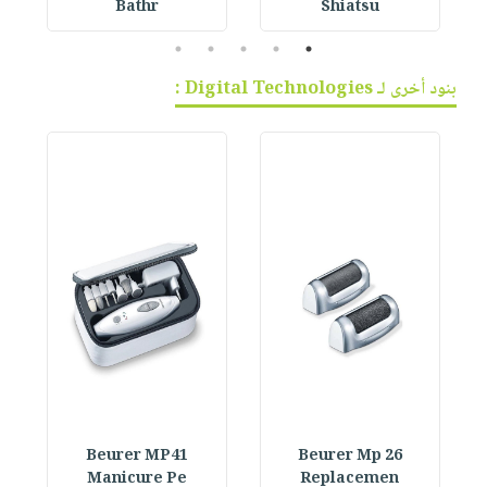
Bathr
Shiatsu
5
4
3
2
1
بنود أخرى لـ Digital Technologies :
Beurer MP41
Beurer Mp 26
Manicure Pe
Replacemen