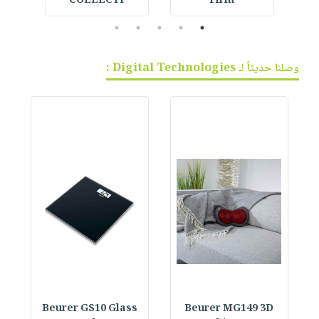
i
COLLECTI
Firm
5
4
3
2
1
وصلنا حديثاً لـ Digital Technologies :
Beurer GS10 Glass
Beurer MG149 3D