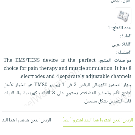
اللون:
أبيض
العناية
الأكثر
شحن
أدوات
بالأسنان
مبيعاً
مجاني
المائدة
الحمية
العودة
بنود
الأوعية
عدد القطع:
1
والتغذية
للمدارس
مختارة
والتخزين
اشتراكات
المادة:
اكسسوارات
أدوات
اللغة:
عربي
كتب
كل
بحث
المطبخ
السلسلة:
الاشتراكات
اكسسوارات
متقدم
مواصفات المنتج:
perfect
the
is
device
EMS/TENS
The
منزلية
صندوق
choice
for
pain
therapy
and
muscle
stimulation.
It
has
8
القراءة
اكسسوارات
electrodes
and
4
separately
adjustable
channels.
نيل
iKitab
ملابس
جهاز
التحفيز
الكهربائي
الرقمي
3
في
1
بيورير
EM80
هو
الخيار
الأمثل
وفرات
بلا
مطرزات
لعلاج
الألم
وتحفيز
العضلات.
يحتوي
على
8
أقطاب
كهربائية
و4
قنوات
حدود
عن
قابلة
للتعديل
بشكل
منفصل.
حقائب
حسابك
الشركة
حلي
لائحة
سياسة
عناية
الزبائن الذين اشتروا هذا البند اشتروا أيضاً
الزبائن الذين شاهدوا هذا البند
الأمنيات
الشركة
بالذات