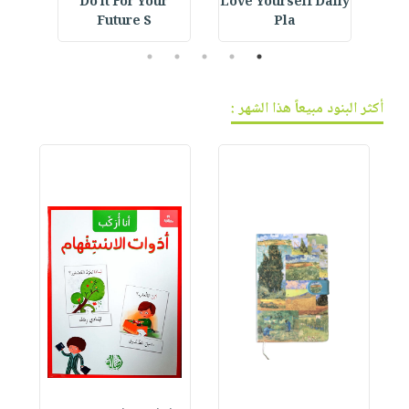
ning
Do it For Your
Love Yourself Daily
De
Future S
Pla
5
4
3
2
1
أكثر البنود مبيعاً هذا الشهر :