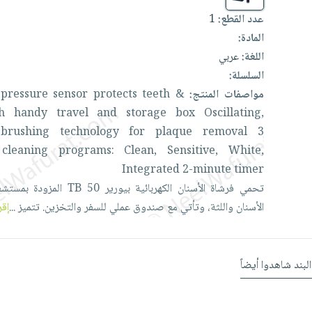
عدد القطع:
1
المادة:
اللغة:
عربي
السلسلة:
مواصفات المنتج:
&
teeth
protects
sensor
pressure
d
th
handy
travel
and
storage
box
Oscillating,
,
brushing
technology
for
plaque
removal
3
l
cleaning
programs:
Clean,
Sensitive,
White,
Integrated
2-minute
timer
تحمي
فرشاة
الأسنان
الكهربائية
بيورير
50
TB
المزودة
بمستش
الأسنان
واللثة،
وتأتي
مع
صندوق
عملي
للسفر
والتخزين.
تتميز
...
إقر
البند شاهدوا أيضاً