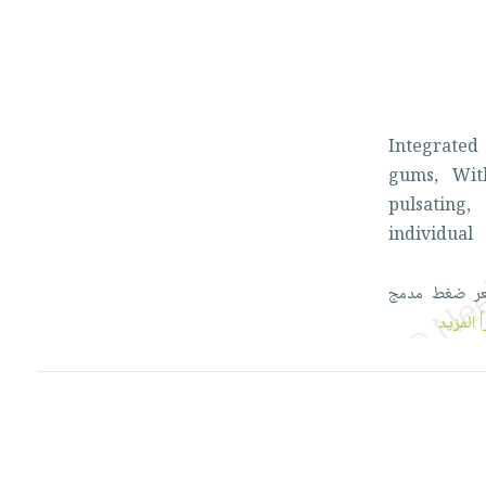
Integrate
gums,
Wi
pulsating
individua
عر
ضغط
مدمج
أ المزيد