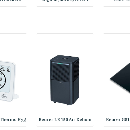
وات الاستف
English journey level 1
Heart Stickers : 
 Thermo Hyg
Beurer LE 150 Air Dehum
Beurer GS1