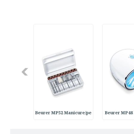
Next
Rasps Repl
Beurer MP52 Manicure/pe
Beurer MP48 