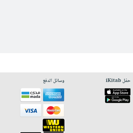
حمّل iKitab
وسائل الدفع