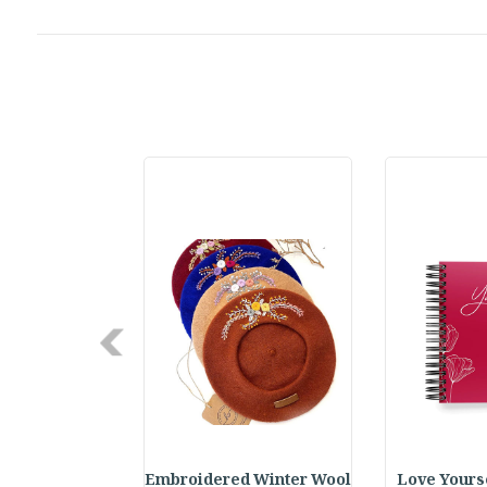
Next
Your Future S
Embroidered Winter Wool
Love Yourse