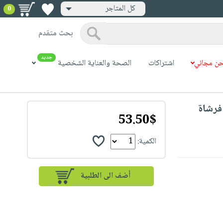
كل المتاجر
0
بحث متقدم
جديد
ن مجاني
اشتراكات
الصحة والعناية الشخصية
Beurer TB 50 Electric  - فرشاة
53.50$
الكمية: