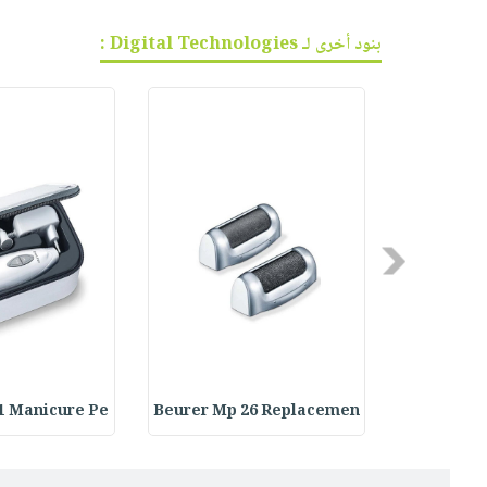
بنود أخرى لـ Digital Technologies :
Previous
1 Manicure Pe
Beurer Mp 26 Replacemen
Beurer MP