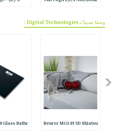
ف الجر
Van Cogh Eyes Notebook
أنا أركب - أد
وصلنا حديثاً لـ Digital Technologies :
Previous
0 Glass Bathr
Beurer MG149 3D Shiatsu
Beurer IH