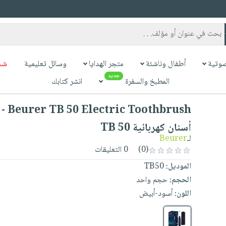
وتية
أطفال وناشئة
متجر الهدايا
وسائل تعليمية
شح
جديد
المطبخ والسفرة
انشر كتابك
Toothbrush
أسنان كهربائية TB 50
لـ
Beurer
(0)
0 التعليقات
الموديل:
TB50
الحجم:
حجم واحد
اللون:
أسود-أبيض