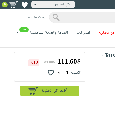
كل المتاجر
0
بحث متقدم
جديد
ن مجاني
اشتراكات
الصحة والعناية الشخصية
Russell Hobbs Good-to-Go Multicooker -
111.60$
%10
124.00$
الكمية: