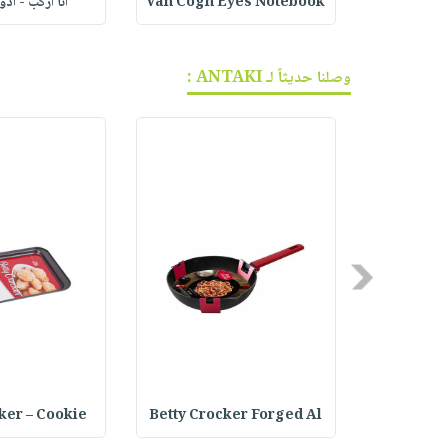
ف الجر
Van Cogh Eyes Notebook
أنا أركب - أد
وصلنا حديثاً لـ ANTAKI :
Previous
ker – Cookie
Betty Crocker Forged Al
Joseph Jo