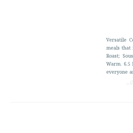
Versatile
C
meals
that
Roast;
Sou
Warm.
6.5
everyone
a