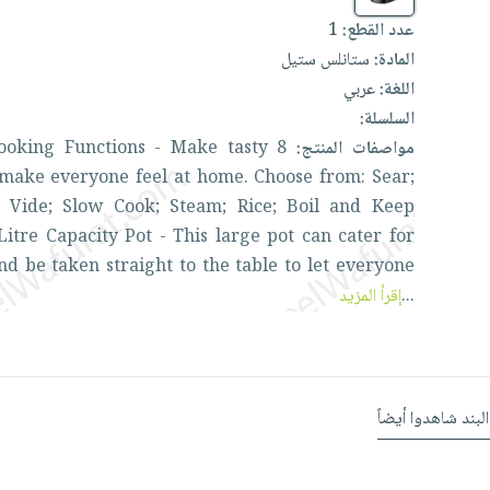
عدد القطع:
1
المادة:
ستانلس ستيل
اللغة:
عربي
السلسلة:
مواصفات المنتج:
8
tasty
Make
-
Functions
ooking
make
everyone
feel
at
home.
Choose
from:
Sear;
s
Vide;
Slow
Cook;
Steam;
Rice;
Boil
and
Keep
Litre
Capacity
Pot
-
This
large
pot
can
cater
for
nd
be
taken
straight
to
the
table
to
let
everyone
...
إقرأ المزيد
البند شاهدوا أيضاً