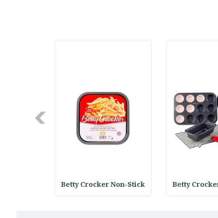
Next
 Round Bak
Betty Crocker Non-Stick
Betty Crocke