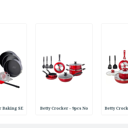
r Baking SE
Betty Crocker – 9pcs No
Betty Croc