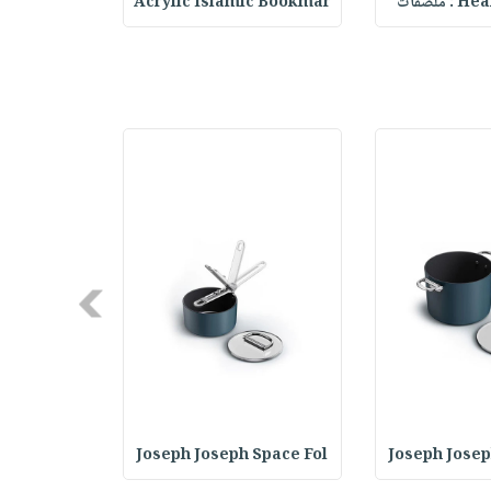
ملصقات
Acrylic Islamic Bookmar
حقيبة مسر
Next
 GrillOut
Joseph Joseph Space Fol
Joseph Josep