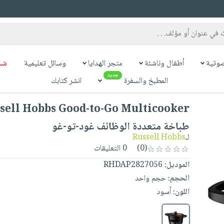
وتية
أطفال وناشئة
متجر الهدايا
وسائل تعليمية
شح
جديد
المطبخ والسفرة
انشر كتابك
طباخة متعددة الوظائف غود-تو-غو
لـ
Russell Hobbs
(0)
0 التعليقات
الموديل:
RHDAP2827056
الحجم:
حجم واحد
اللون:
أسود