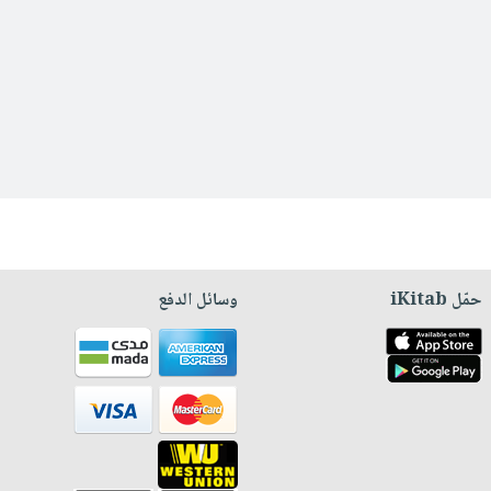
حمّل iKitab
وسائل الدفع