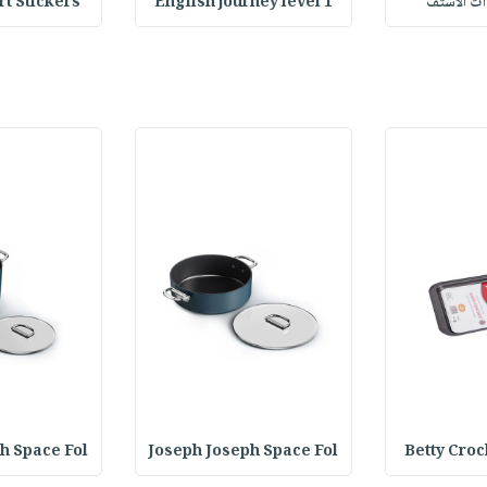
وات الاستف
English journey level 1
Heart Stickers : 
h Space Fol
Joseph Joseph Space Fol
Betty Croc