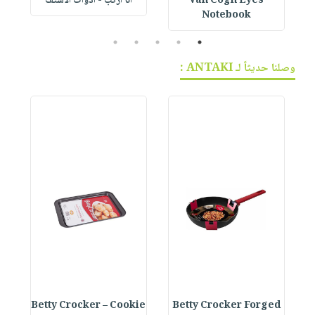
Van Cogh Eyes
أنا أركب - أدوات الاستف
 1
Notebook
5
4
3
2
1
وصلنا حديثاً لـ ANTAKI :
e
Betty Crocker – Cookie
Betty Crocker Forged