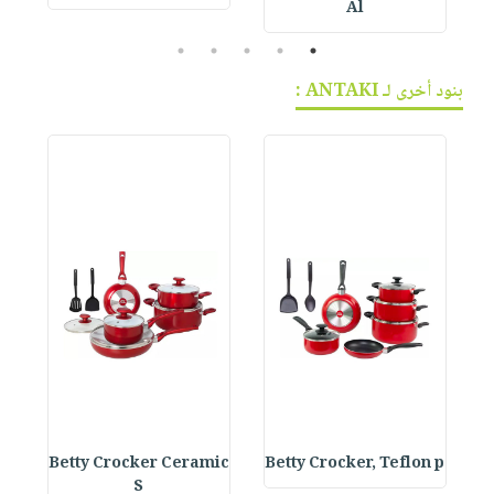
Al
5
4
3
2
1
بنود أخرى لـ ANTAKI :
s
Betty Crocker Ceramic
Betty Crocker, Teflon p
S