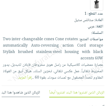
العناية
الأكثر
شحن
أدوات
بالأسنان
مبيعاً
مجاني
المائدة
عدد القطع:
1
الحمية
العودة
بنود
الأوعية
المادة:
ستانلس ستيل
والتغذية
للمدارس
مختارة
والتخزين
اللغة:
عربي
اشتراكات
اكسسوارات
السلسلة:
أدوات
كتب
كل
بحث
مواصفات المنتج:
rotates
Cone
cones
inter-changeable
Two
المطبخ
الاشتراكات
اكسسوارات
متقدم
automatically
Auto-reversing
action
Cord
storage
منزلية
صندوق
Stylish
brushed
stainless-steel
housing
with
black
القراءة
اكسسوارات
accents
60W
نيل
iKitab
عصارة
حمضيات
كلاسيكية
من
راسل
هوبز.
مخروطان
قابلان
للتبديل،
يدور
ملابس
وفرات
بلا
المخروط
تلقائياً،
عمل
عكسي
تلقائي،
تخزين
السلك،
هيكل
أنيق
من
الفولاذ
مطرزات
حدود
المقاوم
للصدأ
المصقول
مع
لمسات
سوداء،
بقوة
60
...
إقرأ المزيد
عن
حقائب
حسابك
الشركة
حلي
لائحة
سياسة
الزبائن الذين اشتروا هذا البند اشتروا أيضاً
الزبائن الذين شاهدوا هذا البند
عناية
الأمنيات
الشركة
بالذات