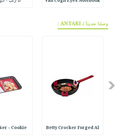
ف الجر
Van Cogh Eyes Notebook
أنا أركب - أد
وصلنا حديثاً لـ ANTAKI :
Previous
ker – Cookie
Betty Crocker Forged Al
Joseph Jo