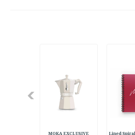
Next
Lined Spira
MOKA EXCLUSIVE
d Pair Learning