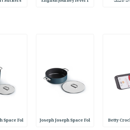
وات الاستف
English journey level 1
Heart Stickers : 
h Space Fol
Joseph Joseph Space Fol
Betty Croc