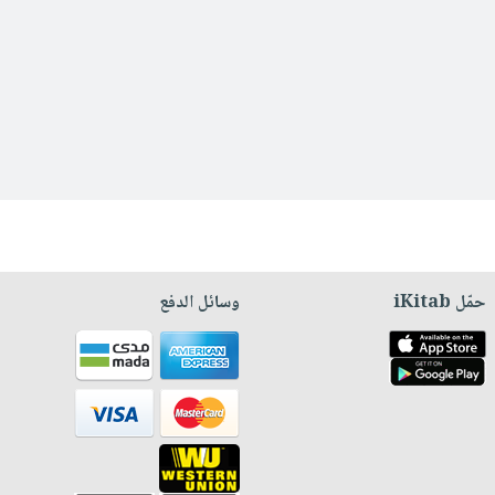
حمّل iKitab
وسائل الدفع