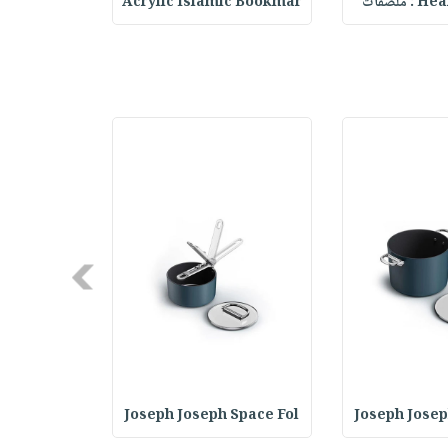
ملصقات
Acrylic Islamic Bookmar
حقيبة مسر
Next
 GrillOut
Joseph Joseph Space Fol
Joseph Josep