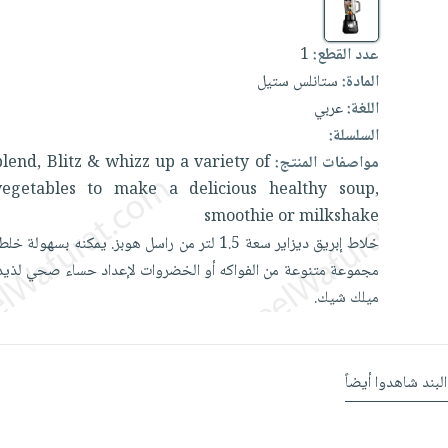
عدد القطع:
1
المادة:
ستانلس ستيل
اللغة:
عربي
السلسلة:
مواصفات المنتج:
of
variety
a
up
whizz
&
Blitz
blend,
vegetables
to
make
a
delicious
healthy
soup,
smoothie
or
milkshake
خلاط
إبريق
ديزاير
سعة
1.5
لتر
من
راسل
هوبز.
يمكنه
بسهولة
خلط
مجموعة
متنوعة
من
الفواكه
أو
الخضروات
لإعداد
حساء
صحي
لذيذ
ميلك
شيك.
البند شاهدوا أيضاً