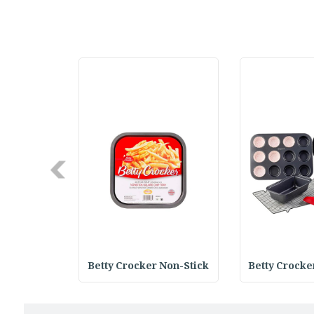
Next
 Round Bak
Betty Crocker Non-Stick
Betty Crocke