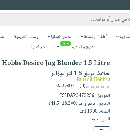
وتية
أطفال وناشئة
متجر الهدايا
وسائل تعليمية
شح
جديد
المطبخ والسفرة
انشر كتابك
خلاط إبريق 1.5 لتر ديزاير
لـ
Russell Hobbs
(0)
0 التعليقات
الموديل:
RHDAP2472256
الحجم:
حجم واحد (0×18.2×41.5)
السعة:
1500 ml
اللون:
أسود