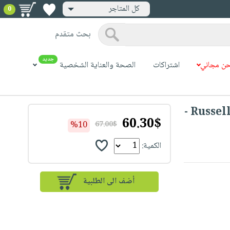
كل المتاجر
0
بحث متقدم
جديد
ن مجاني
اشتراكات
الصحة والعناية الشخصية
Russell Hobbs Desire Jug Blender 1.5 Litre -
60.30$
%10
67.00$
الكمية: