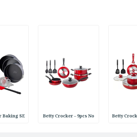
r Baking SE
Betty Crocker – 9pcs No
Betty Croc