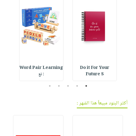
d
Word Pair Learning
Do it For Your
Cre
Future S
: تع
l
5
4
3
2
1
أكثر البنود مبيعاً هذا الشهر :