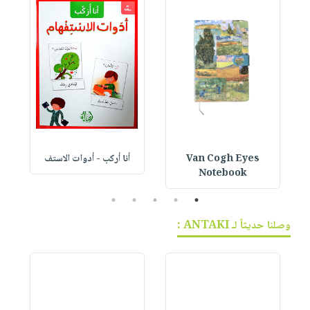
Van Cogh Eyes
أنا أركب - أدوات الاستف
 1
Notebook
5
4
3
2
1
وصلنا حديثاً لـ ANTAKI :