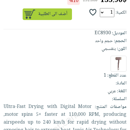
135.90$
%10
151.00$
العناية
الأكثر
شحن
أدوات
بالأسنان
مبيعاً
الكمية:
مجاني
المائدة
الحمية
العودة
بنود
الأوعية
والتغذية
للمدارس
مختارة
والتخزين
الموديل:
EC8930
اشتراكات
اكسسوارات
الحجم:
حجم واحد
أدوات
كتب
كل
بحث
اللون:
بنفسجي
المطبخ
الاشتراكات
اكسسوارات
متقدم
منزلية
صندوق
القراءة
اكسسوارات
عدد القطع:
1
نيل
iKitab
ملابس
المادة:
وفرات
بلا
مطرزات
اللغة:
عربي
حدود
عن
حقائب
حسابك
السلسلة:
الشركة
مواصفات المنتج:
Motor
Digital
with
Drying
Ultra-Fast
حلي
لائحة
سياسة
,motor
spins
5×
faster
at
110,000
RPM,
producing
عناية
الأمنيات
الشركة
airspeeds
up
to
240
km/h
for
rapid
drying
without
بالذات