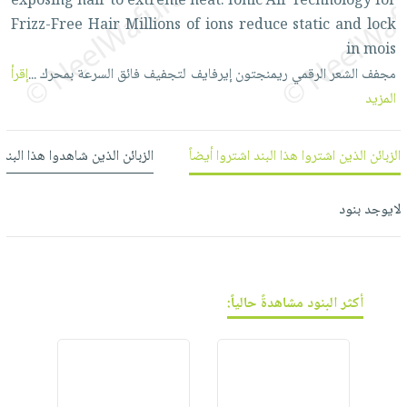
فيديوهات
exposing
hair
to
extreme
heat.
Ionic
Air
Technology
for
صابون
عربة
Frizz-Free
Hair
Millions
of
ions
reduce
static
and
lock
أسئلة
التسوق
أطفال
in
mois
يتكرر
مناسبات
مجفف
الشعر
الرقمي
ريمنجتون
إيرفايف
لتجفيف
فائق
السرعة
بمحرك
...
إقرأ
طرحها
نشرة
المزيد
الإصدارات
خدمات
نيل
وفرات
الزبائن الذين اشتروا هذا البند اشتروا أيضاً
الزبائن الذين شاهدوا هذا البند
انشر
كتابك
لايوجد بنود
تواصل
معنا
أكثر البنود مشاهدةً حالياً: