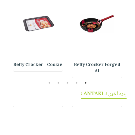
e
Betty Crocker – Cookie
Betty Crocker Forged
Al
5
4
3
2
1
بنود أخرى لـ ANTAKI :