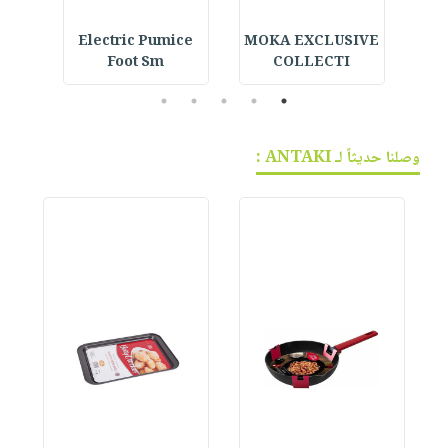
Face
Electric Pumice
MOKA EXCLUSIVE
An
Foot Sm
COLLECTI
5
4
3
2
1
وصلنا حديثاً لـ ANTAKI :