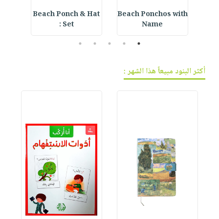
ning
Beach Ponch & Hat
Beach Ponchos with
E
Set :
Name
5
4
3
2
1
أكثر البنود مبيعاً هذا الشهر :