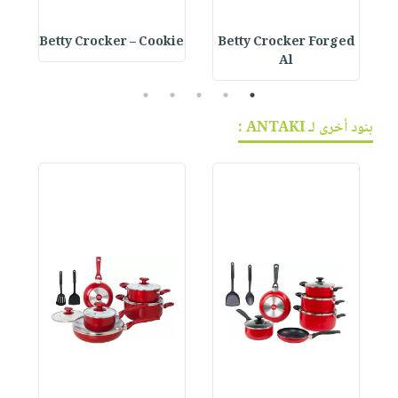
e
Betty Crocker – Cookie
Betty Crocker Forged
Al
5
4
3
2
1
بنود أخرى لـ ANTAKI :