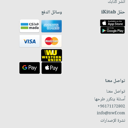
انشر كتابك
حمّل iKitab
وسائل الدفع
تواصل معنا
تواصل معنا
أسئلة يتكرر طرحها
+96171172802
info@nwf.com
نشرة الإصدارات