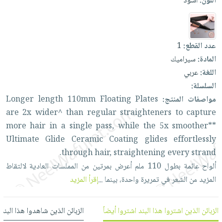
اللون:
أسود
العناية
الأكثر
شحن
أدوات
بالأسنان
مبيعاً
مجاني
المائدة
الحمية
العودة
بنود
الأوعية
عدد القطع:
1
والتغذية
للمدارس
مختارة
والتخزين
اشتراكات
المادة:
سيراميك
اكسسوارات
أدوات
اللغة:
عربي
كتب
كل
بحث
المطبخ
السلسلة:
الاشتراكات
اكسسوارات
متقدم
مواصفات المنتج:
Plates
Floating
110mm
length
Longer
منزلية
صندوق
are
2x
wider^
than
regular
straighteners
to
capture
القراءة
اكسسوارات
more
hair
in
a
single
pass,
while
the
5x
smoother**
نيل
iKitab
ملابس
Ultimate
Glide
Ceramic
Coating
glides
effortlessly
وفرات
بلا
مطرزات
through
hair,
straightening
every
strand.
حدود
عن
ألواح
عائمة
بطول
110
ملم
أعرض
بمرتين
من
المملسات
العادية
لالتقاط
حقائب
حسابك
الشركة
المزيد
من
الشعر
في
تمريرة
واحدة،
بينما
...
إقرأ المزيد
حلي
لائحة
سياسة
عناية
الأمنيات
الشركة
بالذات
الزبائن الذين اشتروا هذا البند اشتروا أيضاً
الزبائن الذين شاهدوا هذا البند