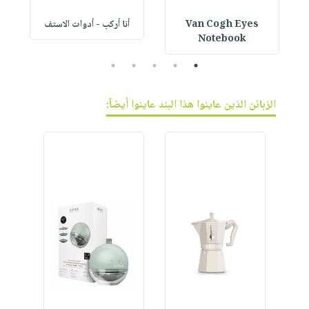
Van Cogh Eyes
أنا أركب - أدوات الاستف
 1
Notebook
5
4
3
2
1
الزبائن الذين عاينوا هذا البند عاينوا أيضاً: