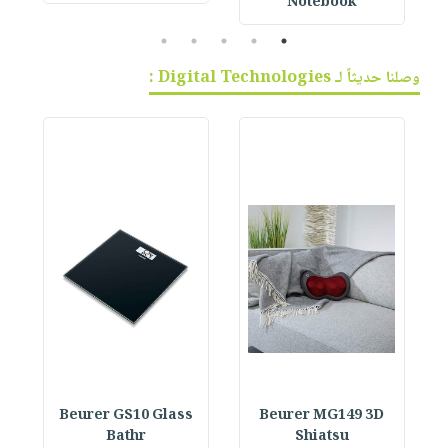
Notebook
5
4
3
2
1
وصلنا حديثاً لـ Digital Technologies :
Beurer GS10 Glass
Beurer MG149 3D
Bathr
Shiatsu