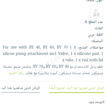
اللون:
شفاف
العناية
الأكثر
شحن
أدوات
بالأسنان
مبيعاً
مجاني
المائدة
الحمية
العودة
بنود
الأوعية
عدد القطع:
4
والتغذية
للمدارس
مختارة
والتخزين
اشتراكات
المادة:
اكسسوارات
أدوات
اللغة:
عربي
كتب
كل
بحث
المطبخ
السلسلة:
الاشتراكات
اكسسوارات
متقدم
مواصفات المنتج:
x
1
70
BY
60,
BY
40,
BY
with
use
For
منزلية
صندوق
silicon
pump
attachment
incl.
Valve,
1
x
silicone
pad,
1
القراءة
اكسسوارات
x
tube,
1
x
vial
with
lid
نيل
iKitab
ملابس
طقم
بديل
للاستخدام
مع
40
BY
وBY
60
وBY
70.
يتضمن
ملحق
مضخة
وفرات
بلا
مطرزات
سيليكون
صمام،
وسادة
سيليكون،
أنبوب
وقارورة
مع
غطاء.
...
إقرأ المزيد
حدود
عن
حقائب
حسابك
الشركة
حلي
الزبائن الذين اشتروا هذا البند اشتروا أيضاً
الزبائن الذين شاهدوا هذا البند
لائحة
سياسة
عناية
الأمنيات
الشركة
بالذات
لايوجد بنود