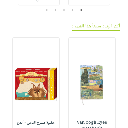
5
4
3
2
1
أكثر البنود مبيعاً هذا الشهر :
Van Cogh Eyes
حقيبة مسرح الدمي - أبدع
p