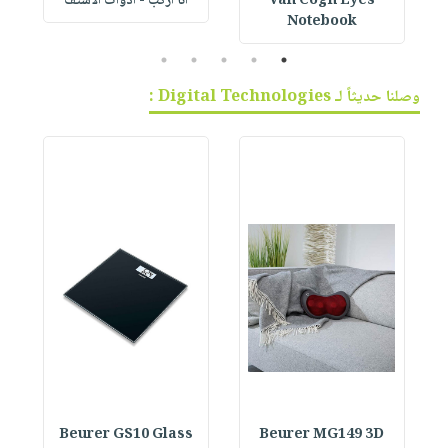
Van Cogh Eyes
أنا أركب - أدوات الاستف
 1
Notebook
5
4
3
2
1
وصلنا حديثاً لـ Digital Technologies :
Beurer GS10 Glass
Beurer MG149 3D