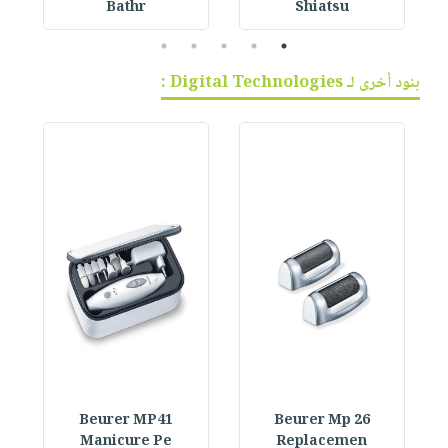
Bathr
Shiatsu
5
4
3
2
1
بنود أخرى لـ Digital Technologies :
Beurer MP41
Beurer Mp 26
Manicure Pe
Replacemen