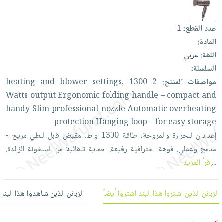
العناية
الأكثر
شحن
أدوات
بالأسنان
مبيعاً
مجاني
المائدة
عدد القطع:
1
الحمية
العودة
بنود
الأوعية
المادة:
والتغذية
للمدارس
مختارة
والتخزين
اللغة:
عربي
اشتراكات
اكسسوارات
السلسلة:
أدوات
كتب
كل
بحث
مواصفات المنتج:
2
1300
settings,
blower
and
heating
المطبخ
الاشتراكات
اكسسوارات
متقدم
Watts
output
Ergonomic
folding
handle
–
compact
and
منزلية
صندوق
handy
Slim
professional
nozzle
Automatic
overheating
القراءة
اكسسوارات
protection
Hanging
loop
–
for
easy
storage
نيل
iKitab
إعدادان
للحرارة
والمروحة،
طاقة
1300
واط.
مقبض
قابل
للطي
مريح
-
ملابس
وفرات
بلا
مدمج
وعملي.
فوهة
احترافية
رفيعة.
حماية
تلقائية
من
السخونة
الزائدة.
مطرزات
حدود
...
إقرأ المزيد
عن
حقائب
حسابك
الشركة
حلي
لائحة
سياسة
الزبائن الذين اشتروا هذا البند اشتروا أيضاً
الزبائن الذين شاهدوا هذا البند
عناية
الأمنيات
الشركة
بالذات