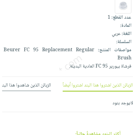
العناية
الأكثر
شحن
أدوات
بالأسنان
مبيعاً
مجاني
المائدة
عدد القطع:
1
الحمية
العودة
بنود
الأوعية
المادة:
والتغذية
للمدارس
مختارة
والتخزين
اللغة:
عربي
اشتراكات
اكسسوارات
السلسلة:
أدوات
كتب
كل
بحث
مواصفات المنتج:
Regular
Replacement
95
FC
Beurer
المطبخ
الاشتراكات
اكسسوارات
متقدم
Brush
منزلية
صندوق
فرشاة
بيورير
95
FC
العادية
البديلة.
القراءة
اكسسوارات
نيل
iKitab
ملابس
الزبائن الذين اشتروا هذا البند اشتروا أيضاً
الزبائن الذين شاهدوا هذا البند
وفرات
بلا
مطرزات
حدود
عن
حقائب
حسابك
لايوجد بنود
الشركة
حلي
لائحة
سياسة
عناية
الأمنيات
الشركة
بالذات
أكثر البنود مشاهدةً حالياً: