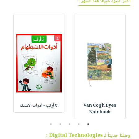
أكثر البنود مبيعاً هذا الشهر :
Van Cogh Eyes
أنا أركب - أدوات الاستف
 1
Notebook
5
4
3
2
1
وصلنا حديثاً لـ Digital Technologies :