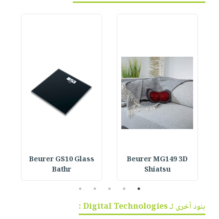
Beurer GS10 Glass
Beurer MG149 3D
Bathr
Shiatsu
5
4
3
2
1
بنود أخرى لـ Digital Technologies :