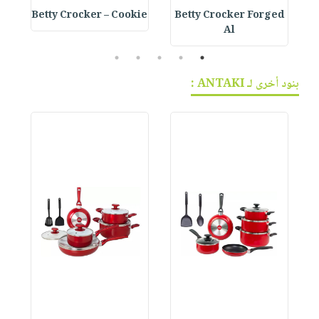
e
Betty Crocker – Cookie
Betty Crocker Forged
Al
5
4
3
2
1
بنود أخرى لـ ANTAKI :