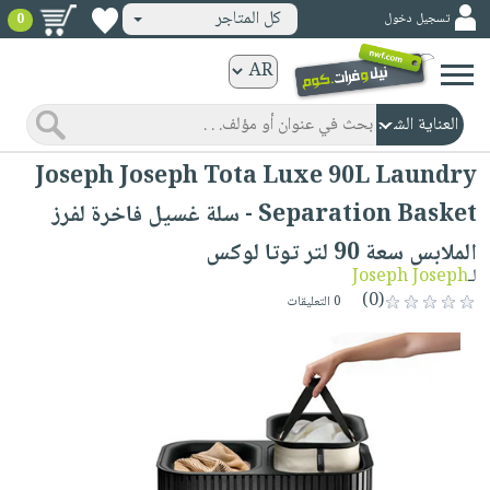
كل المتاجر
تسجيل دخول
0
كتب
ورقية
المواضيع
صدر
كتب
Joseph Joseph Tota Luxe 90L Laundry
حديثاً
الكترونية
Separation Basket - سلة غسيل فاخرة لفرز
الأكثر
الصفحة
الملابس سعة 90 لتر توتا لوكس
مبيعاً
الرئيسية
كتب
لـ
Joseph Joseph
جوائز
صدر
(0)
صوتية
0 التعليقات
شحن
حديثاً
الصفحة
مخفض
الأكثر
الرئيسية
عروض
أطفال
مبيعاً
masmu3
خاصة
وناشئة
كتب
بلا
صفحات
مجانية
الصفحة
وسائل
حدود
مشوقة
الرئيسية