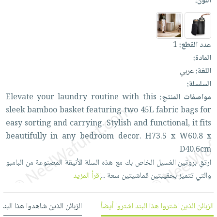
اللون:
العناية
الأكثر
شحن
أدوات
بالأسنان
مبيعاً
مجاني
المائدة
الحمية
العودة
بنود
الأوعية
عدد القطع:
1
والتغذية
للمدارس
مختارة
والتخزين
اشتراكات
المادة:
اكسسوارات
أدوات
اللغة:
عربي
كتب
كل
بحث
المطبخ
السلسلة:
الاشتراكات
اكسسوارات
متقدم
مواصفات المنتج:
this
with
routine
laundry
your
Elevate
منزلية
صندوق
sleek
bamboo
basket
featuring
two
45L
fabric
bags
for
القراءة
اكسسوارات
easy
sorting
and
carrying.
Stylish
and
functional,
it
fits
نيل
iKitab
ملابس
beautifully
in
any
bedroom
decor.
H73.5
x
W60.8
x
وفرات
بلا
مطرزات
D40.6cm
حدود
عن
ارتقِ
بروتين
الغسيل
الخاص
بك
مع
هذه
السلة
الأنيقة
المصنوعة
من
البامبو
حقائب
حسابك
الشركة
والتي
تتميز
بحقيبتين
قماشيتين
سعة
...
إقرأ المزيد
حلي
لائحة
سياسة
عناية
الأمنيات
الشركة
بالذات
الزبائن الذين اشتروا هذا البند اشتروا أيضاً
الزبائن الذين شاهدوا هذا البند