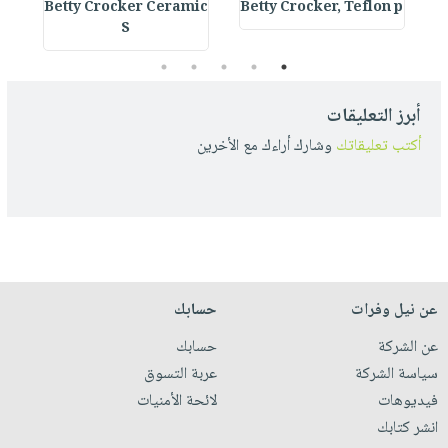
s
Betty Crocker Ceramic
Betty Crocker, Teflon p
S
5
4
3
2
1
أبرز التعليقات
أكتب تعليقاتك
وشارك أراءك مع الأخرين
عن نيل وفرات
حسابك
عن الشركة
حسابك
سياسة الشركة
عربة التسوق
فيديوهات
لائحة الأمنيات
انشر كتابك