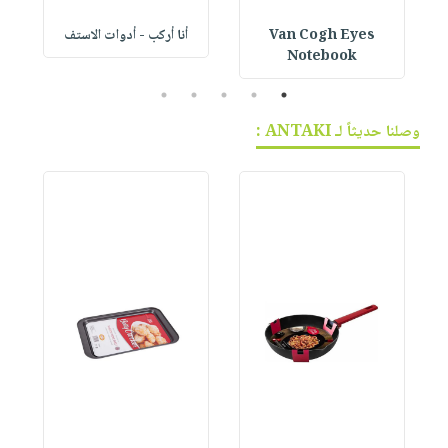
Van Cogh Eyes
أنا أركب - أدوات الاستف
 1
Notebook
5
4
3
2
1
وصلنا حديثاً لـ ANTAKI :