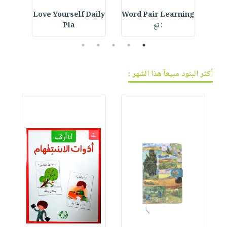
ur
Love Yourself Daily
Word Pair Learning
Crystal Bookmark :
: تع
Pla
5
4
3
2
1
أكثر البنود مبيعاً هذا الشهر :