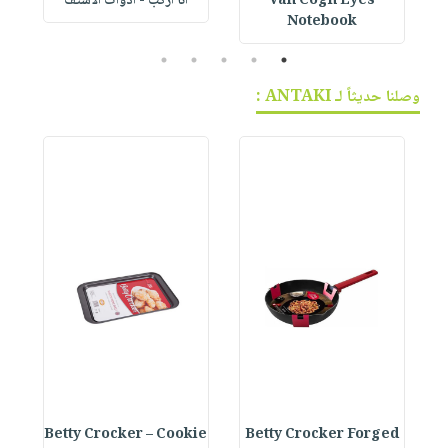
Van Cogh Eyes
أنا أركب - أدوات الاستف
 1
Notebook
5
4
3
2
1
وصلنا حديثاً لـ ANTAKI :
e
Betty Crocker – Cookie
Betty Crocker Forged