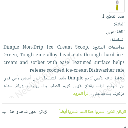
العناية
الأكثر
شحن
أدوات
بالأسنان
مبيعاً
مجاني
المائدة
عدد القطع:
1
الحمية
العودة
بنود
الأوعية
المادة:
والتغذية
للمدارس
مختارة
والتخزين
اللغة:
عربي
اشتراكات
اكسسوارات
السلسلة:
أدوات
كتب
كل
بحث
مواصفات المنتج:
Scoop,
Cream
Ice
Non-Drip
Dimple
المطبخ
الاشتراكات
اكسسوارات
متقدم
Green,
Tough
zinc
alloy
head
cuts
through
hard
ice-
منزلية
صندوق
cream
and
sorbet
with
ease
Textured
surface
helps
القراءة
اكسسوارات
release
scooped
ice-cream
Dishwasher
safe
نيل
iKitab
ملاقط
غرف
الآيس
كريم
Dimple
مانعة
للتنقيط،
اللون
أخضر،
رأس
قوي
ملابس
وفرات
بلا
من
سبائك
الزنك
يقطع
الآيس
كريم
الصلب
والسوربيه
بسهولة.
سطح
مطرزات
حدود
مزخرف
يساعد
على
...
إقرأ المزيد
عن
حقائب
حسابك
الشركة
حلي
لائحة
سياسة
الزبائن الذين اشتروا هذا البند اشتروا أيضاً
الزبائن الذين شاهدوا هذا البند
عناية
الأمنيات
الشركة
بالذات