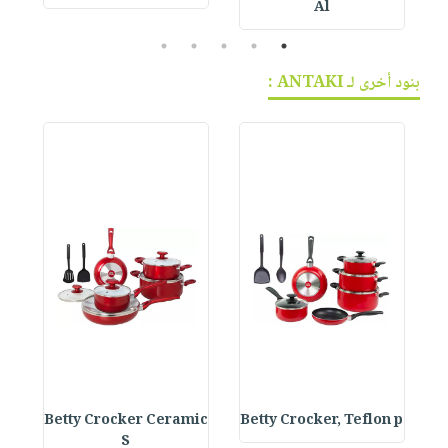
Al
5
4
3
2
1
بنود أخرى لـ ANTAKI :
s
Betty Crocker Ceramic
Betty Crocker, Teflon p
S