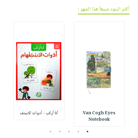
أكثر البنود مبيعاً هذا الشهر :
Van Cogh Eyes
أنا أركب - أدوات الاستف
 1
Notebook
5
4
3
2
1