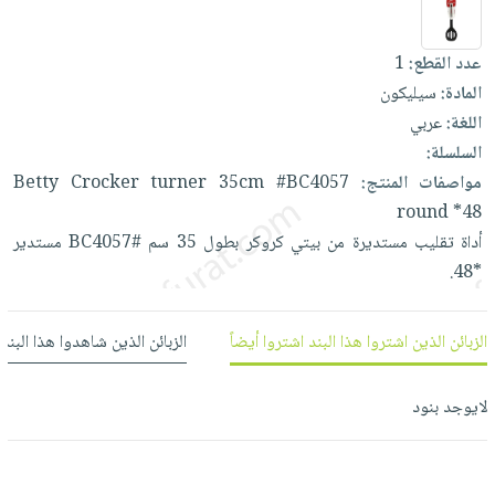
العناية
الأكثر
شحن
أدوات
بالأسنان
مبيعاً
مجاني
المائدة
عدد القطع:
1
الحمية
العودة
بنود
الأوعية
المادة:
سيليكون
والتغذية
للمدارس
مختارة
والتخزين
اللغة:
عربي
اشتراكات
اكسسوارات
السلسلة:
أدوات
كتب
كل
بحث
مواصفات المنتج:
#BC4057
35cm
turner
Crocker
Betty
المطبخ
الاشتراكات
اكسسوارات
متقدم
round
*48
منزلية
صندوق
أداة
تقليب
مستديرة
من
بيتي
كروكر
بطول
35
سم
#BC4057
مستدير
القراءة
اكسسوارات
*48.
نيل
iKitab
ملابس
وفرات
بلا
مطرزات
الزبائن الذين اشتروا هذا البند اشتروا أيضاً
الزبائن الذين شاهدوا هذا البند
حدود
عن
حقائب
حسابك
الشركة
حلي
لايوجد بنود
لائحة
سياسة
عناية
الأمنيات
الشركة
بالذات