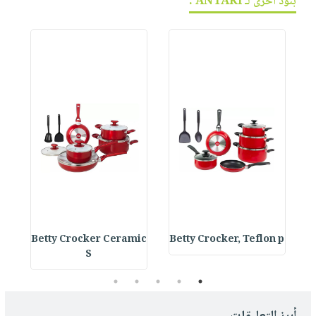
بنود أخرى لـ ANTAKI :
s
Betty Crocker Ceramic
Betty Crocker, Teflon p
S
5
4
3
2
1