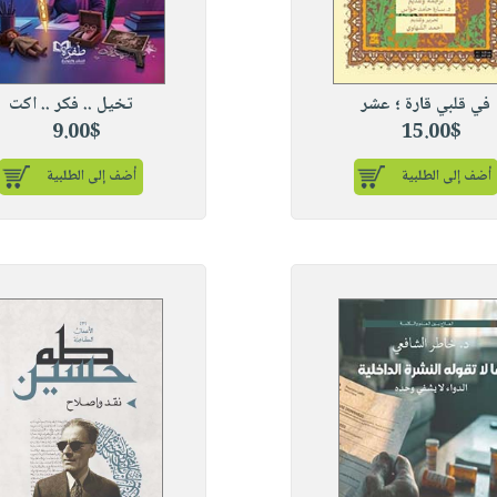
في قلبي قارة ؛ عشر
تخيل .. فكر .. اكت
9.00$
15.00$
أضف إلى الطلبية
أضف إلى الطلبية