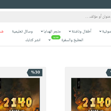
وتية
أطفال وناشئة
متجر الهدايا
وسائل تعليمية
شح
جديد
المطبخ والسفرة
انشر كتابك
%30