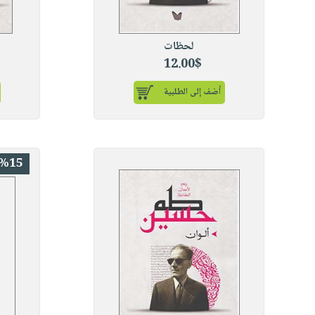
لحظات
12.00$
أضف إلى الطلبية
%15