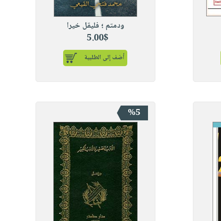
ودمتم ؛ فليقل خيرا
5.00$
أضف إلى الطلبية
%5