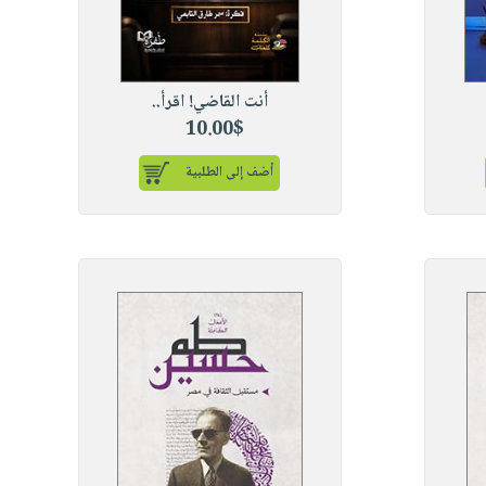
أنت القاضي! اقرأ..
10.00$
أضف إلى الطلبية