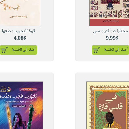
مختارات ؛ نثر ؛ مس
قوة التحييد ؛ ضعها
4.08$
9.99$
أضف إلى الطلبية
أضف إلى الطلبية