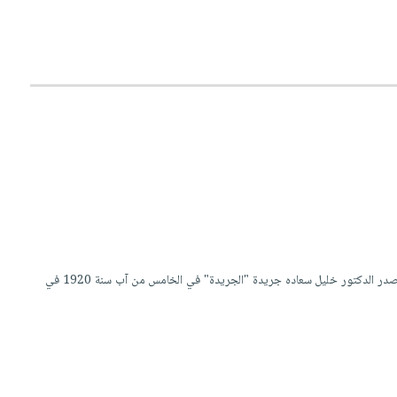
بعد أقلّ من شهر على إنتهاء معركة ميسلون وبدء مرحلة تثبيت دعائم الإحتلال الفرنسي بالقوة على سورية، ‏أصدر الدكتور خليل سعاده جريدة "الجريدة" في الخامس من آب سنة 1920 في