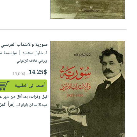
صابون
فيديوهات
عربة
أطفال
أسئلة
التسوق
مناسبات
يتكرر
طرحها
نشرة
الإصدارات
خدمات
سورية والانتداب الفرنسي 1920 - 1923 (المجلد الثاني)
نيل
لـ خليل سعاده
| مؤسسة سعادة لل
وفرات
ورقي غلاف كرتوني
انشر
14.25$
15.00$
كتابك
تواصل
أضف الى الطلبية
معنا
نيل وفرات:
إقرأ المز
ميدنة ساكن باولو ا...