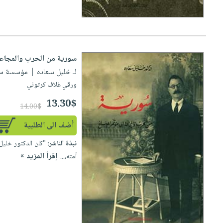
سورية من الحرب والمجاعة 
لـ خليل سعاده
| مؤسسة سعادة لل
ورقي غلاف كرتوني
13.30$
14.00$
أضف الى الطلبية
نبذة الناشر:
"كان الدكتور خليل 
إقرأ المزيد »
أمته،...