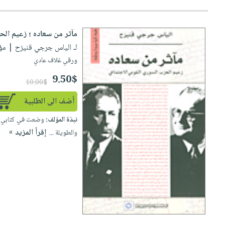
مآثر من سعاده ؛ زعيم الح
لـ الياس جرجي قنيزح
| مؤسسة
ورقي غلاف عادي
9.50$
10.00$
أضف الى الطلبية
نبذة المؤلف:
وضعت في كتابي الأ
إقرأ المزيد »
والطويلة ...