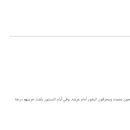
 يسبحون بحمده ويحرقون البخور أمام عرشه. وفي أيام الدستور بلغت حريتهم درجة