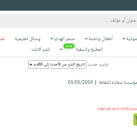
وتية
أطفال وناشئة
متجر الهدايا
وسائل تعليمية
شح
جديد
المطبخ والسفرة
انشر كتابك
ترتيب حسب:
سة سعادة للثقافة | 01/01/2016
سيتم إعلامك بالسعر فور توفره