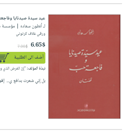
عيد سيدة صيدنايا وفاجع
لـ أنطون سعاده
| مؤسسة سعادة ل
ورقي غلاف كرتوني
6.65$
7.00$
أضف الى الطلبية
نبذة المؤلف:
"إنّ الغرض الذي 
بل إني شعرت بدافع ي...
إقر