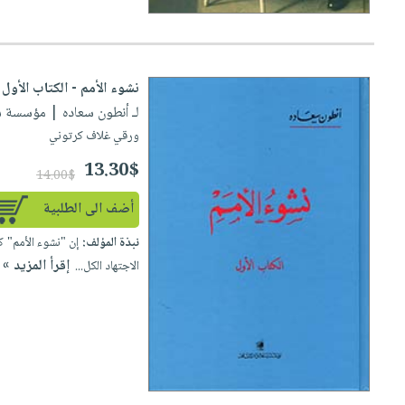
نشوء الأمم - الكتاب الأول
لـ أنطون سعاده
| مؤسسة سعادة ل
ورقي غلاف كرتوني
13.30$
14.00$
أضف الى الطلبية
نبذة المؤلف:
إن "نشوء الأمم" ك
إقرأ المزيد »
الاجتهاد الكل...