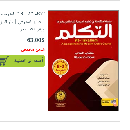
التكلم " B - 2 " المتوسط "
لـ صابر المشرفى
| دار النيل للنش
ورقي غلاف عادي
63.00$
شحن مخفض
أضف الى الطلبية