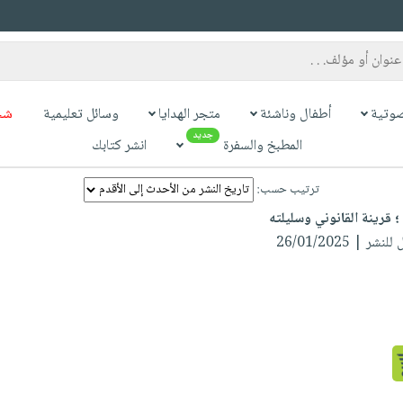
وتية
أطفال وناشئة
متجر الهدايا
وسائل تعليمية
شح
جديد
المطبخ والسفرة
انشر كتابك
ترتيب حسب:
؛ قرينة القانوني وسليلته
شر | 26/01/2025