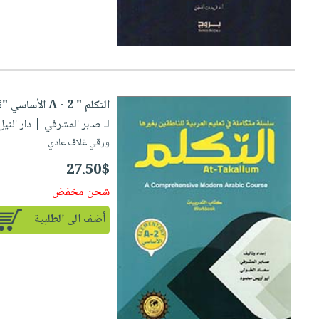
صابون
فيديوهات
عربة
أطفال
أسئلة
التسوق
مناسبات
يتكرر
طرحها
نشرة
الإصدارات
خدمات
التكلم " A - 2 الأساسي "ئش
نيل
لـ صابر المشرفي
| دار النيل للنش
وفرات
ورقي غلاف عادي
انشر
27.50$
كتابك
شحن مخفض
تواصل
معنا
أضف الى الطلبية