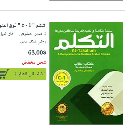
التكلم " c - 1 " فوق المتوسط "
لـ صابر المشرفى
| دار النيل للنش
ورقي غلاف عادي
63.00$
شحن مخفض
أضف الى الطلبية