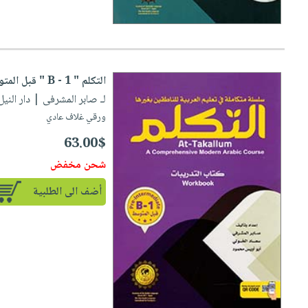
التكلم " B - 1 " قبل المتوسط "
لـ صابر المشرفى
| دار النيل للنش
ورقي غلاف عادي
63.00$
شحن مخفض
أضف الى الطلبية