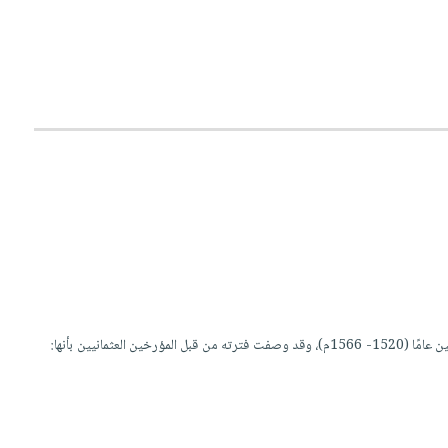
السلطان سليمان هو السلطان العثماني العاشر الذي ظل على العرش أطول مدة بسلطنته التي استمرت ستة وأربعين عامًا (1520- 1566م)، وقد وصفت فترته من قبل المؤرخين العثمانيين بأنها: