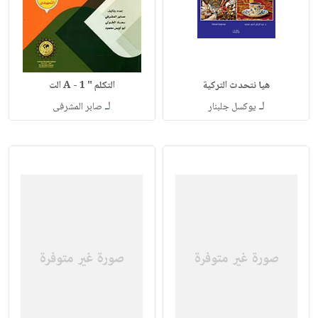
هيا نتحدث التركية
التكلم " A - 1 الت
لـ
لـ
يوكسل جلبنار
صابر المشرفى