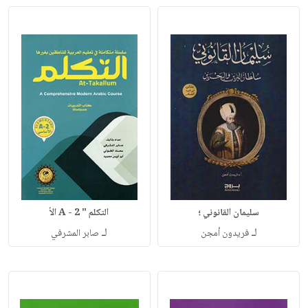
سليمان القانوني ؛
التكلم " A - 2 الأ
لـ
لـ
فريدون أمجن
صابر المشرفي