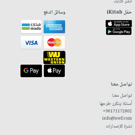
انشر كتابك
حمّل iKitab
وسائل الدفع
تواصل معنا
تواصل معنا
أسئلة يتكرر طرحها
+96171172802
info@nwf.com
نشرة الإصدارات