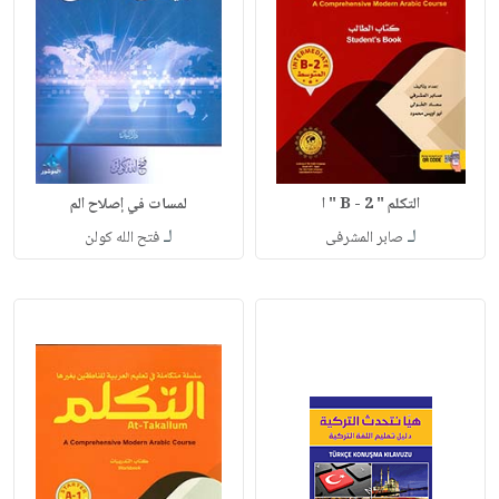
التكلم " B - 2 " ا
لمسات في إصلاح الم
لـ
لـ
صابر المشرفى
فتح الله كولن