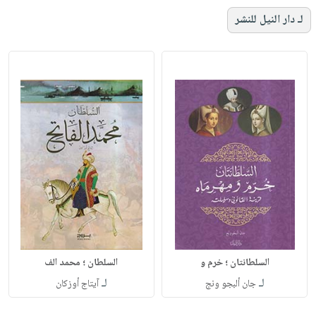
لـ دار النيل للنشر
السلطانتان ؛ خرم و
السلطان ؛ محمد الف
لـ
لـ
جان ألبجو ونج
آيتاج أوزكان