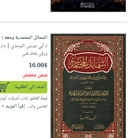
الشمائل المحمدية ومعه ؛ ا
لـ أبي عيسى الترمذي
| دار الم
ورقي غلاف فني
16.00$
شحن مخفض
أضف الى الطلبية
نبذة الناشر:
كتاب أشرقت أنواره
إقرأ المزيد »
القاصي والد...