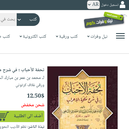
تسجيل دخول
كتب
ورقية
المواضيع
نيل وفرات
كتب ورقية
كتب الكترونية
كتب ص
صدر
كتب
حديثاً
الكترونية
الأكثر
الصفحة
مبيعاً
تحفة الأحباب ؛ في شرح م
الرئيسية
كتب
جوائز
لـ محمد بن عمر بن مبارك ا
صدر
صوتية
شحن
ورقي غلاف كرتوني
حديثاً
الصفحة
مخفض
12.50$
الأكثر
الرئيسية
عروض
أطفال
مبيعاً
شحن مخفض
masmu3
خاصة
وناشئة
كتب
بلا
أضف الى الطلبية
صفحات
مجانية
الصفحة
وسائل
حدود
مشوقة
نبذة الناشر:
نظم الأديب النحوي 
الرئيسية