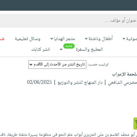
وتية
أطفال وناشئة
متجر الهدايا
وسائل تعليمية
شح
جديد
المطبخ والسفرة
انشر كتابك
ترتيب حسب:
لحمة الإعراب
لحضرمي الشافعي
| دار المنهاج للنشر والتوزيع | 02/06/2025
أبو محمَّد القاسم بن علي الحريري أبواب علم النحو في منظومة يسيرة متقنة طريفة، نافت 