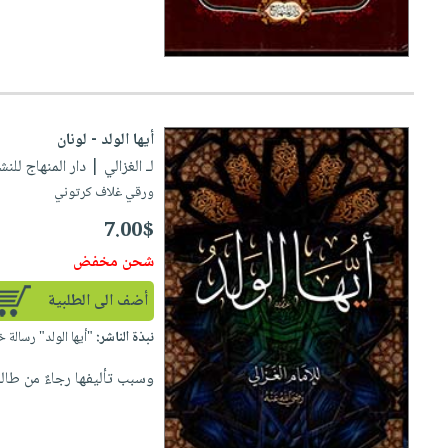
أيها الولد - لونان
لـ الغزالي
| دار المنهاج للنشر والت
ورقي غلاف كرتوني
7.00$
شحن مخفض
أضف الى الطلبية
نبذة الناشر:
"أيها الولد" رسالة خ
وسبب تأليفها رجاءٌ من طال