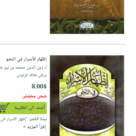
صابون
فيديوهات
عربة
أطفال
أسئلة
التسوق
مناسبات
يتكرر
طرحها
نشرة
الإصدارات
خدمات
نيل
وفرات
إظهار الأسرار في النحو
انشر
لـ زين الدين محمد بن بير ع
كتابك
ورقي غلاف كرتوني
تواصل
8.00$
معنا
شحن مخفض
أضف الى الطلبية
نبذة الناشر:
"إظهار الأسرار في ا
إقرأ المزيد »