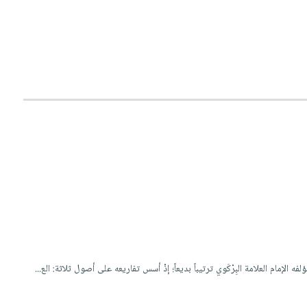
لإمام العلامة البِرْكَوي ترتيباً بديعاً؛ إذْ أسس تفاريعه على أصول ثلاثة: الع...