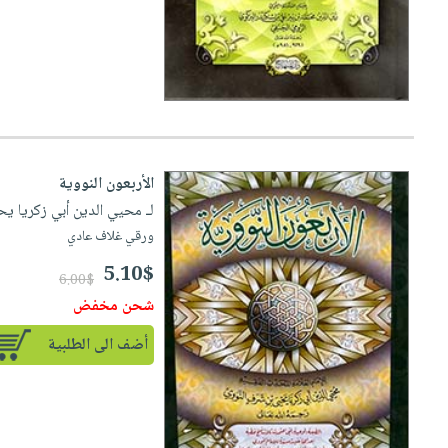
الأربعون النووية
لـ محيي الدين أبي زكريا ي
ورقي غلاف عادي
5.10$
6.00$
شحن مخفض
أضف الى الطلبية