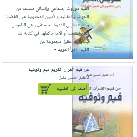
القيم موروث اجتماعي وإنساني مستمد من
الأعراف والتقاليد والأديان المحتوية على الفضائل
والمرشدة إلى القدوة الحسنة... وهي الناموس
العام للشعب أو الأمة بأكملها. في كتابه هذا
يتناول د. عقيل مجموعة من
القيم...
إقرأ المزيد »
من قيم القرآن الكريم قيم وثوقية
لـ عقيل حسين عقيل
أضف إلى الطلبية