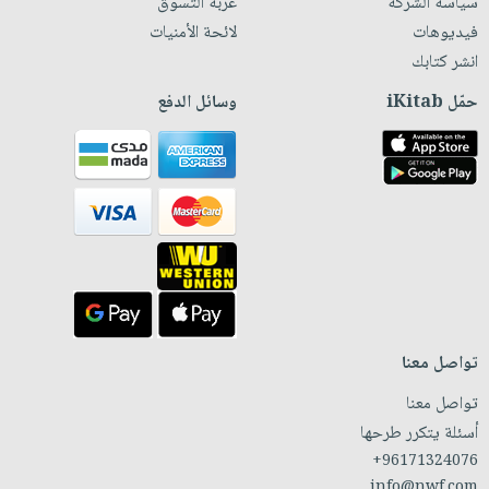
سياسة الشركة
عربة التسوق
فيديوهات
لائحة الأمنيات
انشر كتابك
حمّل iKitab
وسائل الدفع
تواصل معنا
تواصل معنا
أسئلة يتكرر طرحها
+96171324076
info@nwf.com