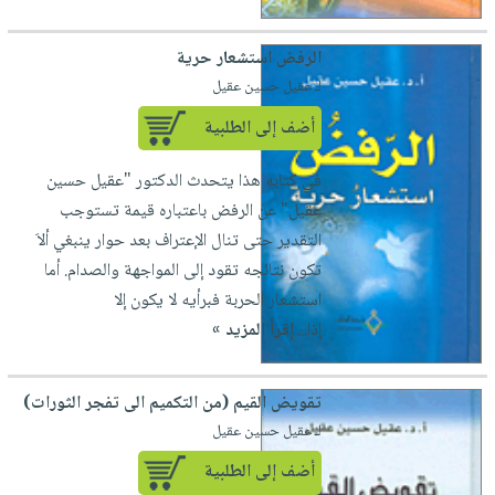
صابون
فيديوهات
عربة
أطفال
أسئلة
الرفض استشعار حرية
التسوق
مناسبات
يتكرر
لـ عقيل حسين عقيل
طرحها
نشرة
أضف إلى الطلبية
الإصدارات
خدمات
نيل
في كتابه هذا يتحدث الدكتور "عقيل حسين
وفرات
عقيل" عن الرفض باعتباره قيمة تستوجب
انشر
التقدير حتى تنال الإعتراف بعد حوار ينبغي ألاَ
كتابك
تكون نتائجه تقود إلى المواجهة والصدام. أما
استشعار الحربة فبرأيه لا يكون إلا
تواصل
إذا...
إقرأ المزيد »
معنا
تقويض القيم (من التكميم الى تفجر الثورات)
لـ عقيل حسين عقيل
أضف إلى الطلبية