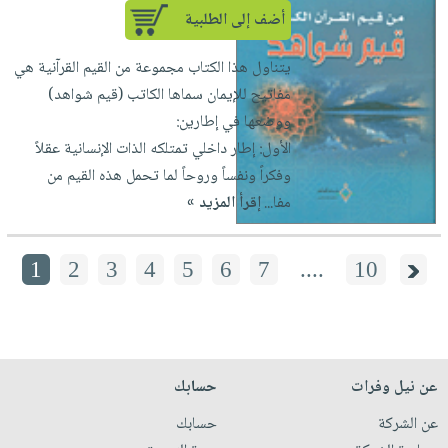
أضف إلى الطلبية
يتناول هذا الكتاب مجموعة من القيم القرآنية هي
مفاتيح للإيمان سماها الكاتب (قيم شواهد)
ووضعها في إطارين:
الأول: إطار داخلي تمتلكه الذات الإنسانية عقلاً
وفكراً ونفساً وروحاً لما تحمل هذه القيم من
مفا...
إقرأ المزيد »
1
2
3
4
5
6
7
....
10
عن نيل وفرات
حسابك
عن الشركة
حسابك