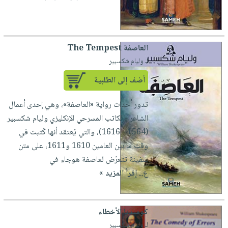
صابون
فيديوهات
عربة
أطفال
أسئلة
التسوق
مناسبات
يتكرر
العاصفة The Tempest
طرحها
نشرة
لـ وليام شكسبير
الإصدارات
خدمات
أضف إلى الطلبية
نيل
وفرات
تدور أحداث رواية «العاصفة»، وهي إحدى أعمال
انشر
الشاعر والكاتب المسرحي الإنكليزي وليام شكسبير
كتابك
(1564 - 1616)، والتي يُعتقد أنها كُتبت في
تواصل
وقت ما بين العامين 1610 و1611، على متن
معنا
سفينة تتعرّض لعاصفة هوجاء في
ع...
إقرأ المزيد »
كوميديا الأخطاء
لـ وليام شكسبير