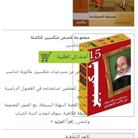
مجموعة قصص شكسبير للناشئة
لـ وليام شكسبير
أضف إلى الطلبية
• قصص من مسرحيات شكسبير، مكتوبة لتناسب
الشباب.
• يمكن للمعلمين استخدامه في الفصول الدراسية
كمراجع.
• هذه القصة السهلة البسيطة. مع الصور المصممة
بطريقة فكاهية، سوف تجذب انتباه الشباب
وتحس...
إقرأ المزيد »
تاجر البندقية