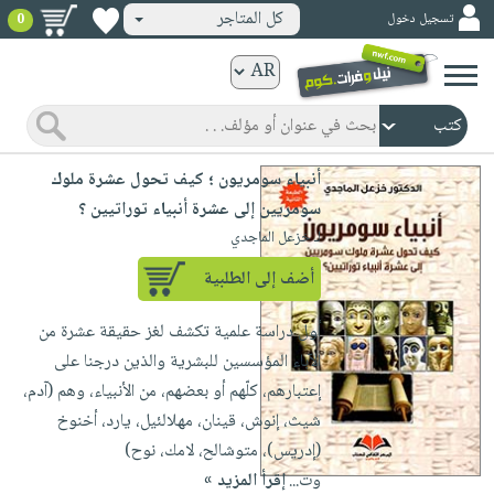
كل المتاجر
تسجيل دخول
0
كتب
ورقية
المواضيع
صدر
كتب
أنبياء سومريون ؛ كيف تحول عشرة ملوك
حديثاً
الكترونية
سومريين إلى عشرة أنبياء توراتيين ؟
الأكثر
الصفحة
لـ خزعل الماجدي
مبيعاً
الرئيسية
كتب
أضف إلى الطلبية
جوائز
صدر
صوتية
شحن
أول دراسة علمية تكشف لغز حقيقة عشرة من
حديثاً
الصفحة
مخفض
الآباء المؤسسين للبشرية والذين درجنا على
الأكثر
الرئيسية
عروض
أطفال
إعتبارهم، كلّهم أو بعضهم، من الأنبياء، وهم (آدم،
مبيعاً
masmu3
خاصة
وناشئة
شيث، إنوش، قينان، مهلالئيل، يارد، أخنوخ
كتب
بلا
(إدريس)، متوشالح، لامك، نوح)
صفحات
مجانية
الصفحة
وسائل
حدود
وت...
إقرأ المزيد »
مشوقة
الرئيسية