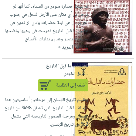
لم تهبط حضارة سومر من السماء، كما أنها لم
ترحل من أي مكان على الأرض لتحل في جنوب
العراق، بل هي ابنة حضارات وادي الرافدين في
عصور ما قبل التاريخ تدرجت في وعيها ونضجها
ونسجت بصبر وهدوء بدايات الأنساق
ال...
إقرأ المزيد »
حضارات ما قبل التاريخ
لـ خزعل الماجدي
أضف إلى الطلبية
ينقسم تاريخ الإنسان إلى مرحلتين أساسيتين هما
مرحلة ما قبل التاريخ التي تشغل 98% من تاريخ
الإنسان ومرحلة العصور التاريخية التي تشغل
2% من تاريخ الإنسان.