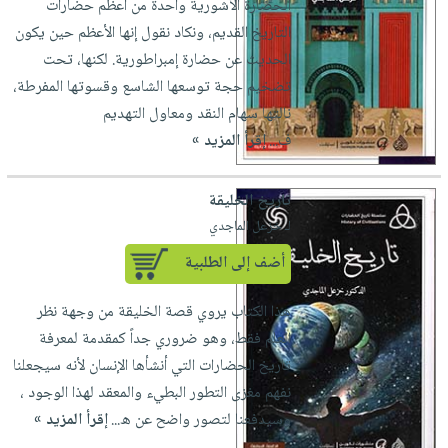
الحضارة الآشورية واحدة من أعظم حضارات
العناية
الأكثر
شحن
أدوات
التاريخ القديم، ونكاد نقول إنها الأعظم حين يكون
بالأسنان
مبيعاً
مجاني
المائدة
الحديث عن حضارة إمبراطورية. لكنها، تحت
الحمية
العودة
بنود
الأوعية
تضخيم حجة توسعها الشاسع وقسوتها المفرطة،
والتغذية
للمدارس
مختارة
والتخزين
نالتها سهام النقد ومعاول التهديم
اشتراكات
اكسسوارات
ف...
إقرأ المزيد »
أدوات
كتب
كل
بحث
المطبخ
الاشتراكات
اكسسوارات
متقدم
تاريخ الخليقة
منزلية
صندوق
لـ خزعل الماجدي
القراءة
اكسسوارات
أضف إلى الطلبية
iKitab
ملابس
نيل
بلا
مطرزات
وفرات
هذا الكتاب يروي قصة الخليقة من وجهة نظر
حدود
حقائب
العلم فقط، وهو ضروري جداً كمقدمة لمعرفة
عن
حسابك
تاريخ الحضارات التي أنشأها الإنسان لأنه سيجعلنا
حلي
الشركة
نفهم مغزى التطور البطيء والمعقد لهذا الوجود ،
عناية
لائحة
سياسة
وسيدفعنا لتصور واضح عن ه...
إقرأ المزيد »
بالذات
الأمنيات
الشركة