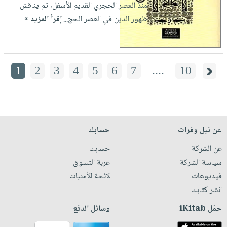
منذ العصر الحجري القديم الأسفل، ثم يناقش
ظهور الدين في العصر الحج...
إقرأ المزيد »
1
2
3
4
5
6
7
....
10
عن نيل وفرات
حسابك
عن الشركة
حسابك
سياسة الشركة
عربة التسوق
فيديوهات
لائحة الأمنيات
انشر كتابك
حمّل iKitab
وسائل الدفع