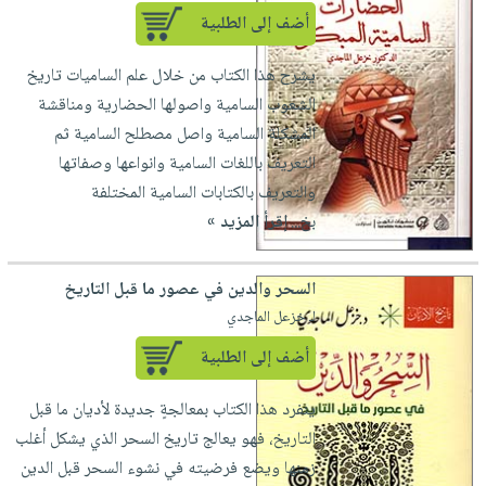
أضف إلى الطلبية
يشرح هذا الكتاب من خلال علم الساميات تاريخ
الشعوب السامية واصولها الحضارية ومناقشة
المشكلة السامية واصل مصطلح السامية ثم
التعريف باللغات السامية وانواعها وصفاتها
والتعريف بالكتابات السامية المختلفة
بخ...
إقرأ المزيد »
السحر والدين في عصور ما قبل التاريخ
لـ خزعل الماجدي
أضف إلى الطلبية
ينفرد هذا الكتاب بمعالجةٍ جديدة لأديان ما قبل
التاريخ، فهو يعالج تاريخ السحر الذي يشكل أغلب
زمنها ويضع فرضيته في نشوء السحر قبل الدين