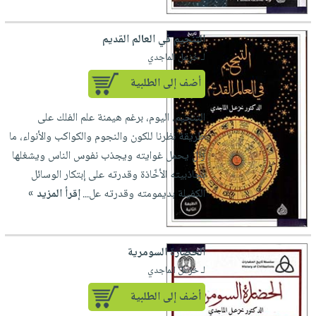
صابون
فيديوهات
عربة
أطفال
أسئلة
التنجيم في العالم القديم
التسوق
مناسبات
يتكرر
لـ خزعل الماجدي
طرحها
نشرة
أضف إلى الطلبية
الإصدارات
خدمات
نيل
التنجيم، اليوم، برغم هيمنة علم الفلك على
وفرات
طريقة نظرنا للكون والنجوم والكواكب والأنواء، ما
انشر
زال يحمل غوايته ويجذب نفوس الناس ويشغلها
كتابك
بجاذبيته الأخّاذة وقدرته على إبتكار الوسائل
الكفيلة بديمومته وقدرته عل...
إقرأ المزيد »
تواصل
معنا
الحضارة السومرية
لـ خزعل الماجدي
أضف إلى الطلبية