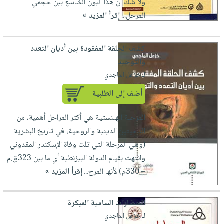
ولا شك أن هذا البون الشاسع بين حجمي
المرحل...
إقرأ المزيد »
كشف الحلقة المفقودة بين أديان التعدد
والتوحيد
لـ خزعل الماجدي
أضف إلى الطلبية
المرحلة الهلنستية هي أكثر المراحل أهمية، من
الناحيتين الدينية والروحية، في تاريخ البشرية
(وهي المرحلة التي تلت وفاة الإسكندر المقدوني
وانتهت بقيام الدولة البيزنطية أي ما بين 323ق.م
– 330م) لأنها المرح...
إقرأ المزيد »
الحضارات السامية المبكرة
لـ خزعل الماجدي