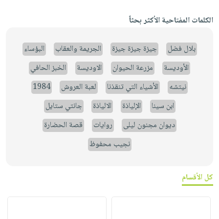
الكلمات المفتاحية الأكثر بحثاً
بلال فضل
جيزة جيزة جيزة
الجريمة والعقاب
البؤساء
الأوديسة
مزرعة الحيوان
الاوديسة
الخبز الحافي
نيتشه
الأشياء التي تنقذنا
لعبة العروش
1984
ابن سينا
الإلياذة
الالياذة
جانتي ستايل
ديوان مجنون ليلى
روايات
قصة الحضارة
نجيب محفوظ
كل الأقسام