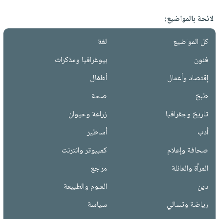
لائحة بالمواضيع:
كل المواضيع
لغة
فنون
بيوغرافيا ومذكرات
إقتصاد وأعمال
أطفال
طبخ
صحة
تاريخ وجغرافيا
زراعة وحيوان
أدب
أساطير
صحافة وإعلام
كمبيوتر وانترنت
المرأة والعائلة
مراجع
دين
العلوم والطبيعة
رياضة وتسالي
سياسة