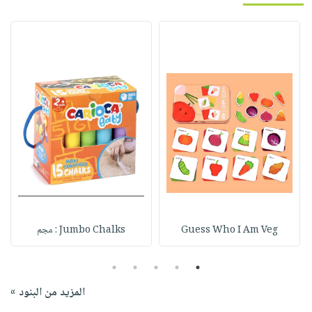
Guess Who I Am Veg
Jumbo Chalks : مجم
5
4
3
2
1
المزيد من البنود »