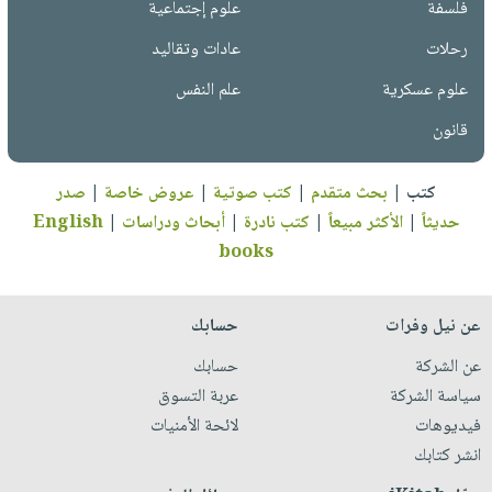
فلسفة
علوم إجتماعية
رحلات
عادات وتقاليد
علوم عسكرية
علم النفس
قانون
كتب
|
بحث متقدم
|
كتب صوتية
|
عروض خاصة
|
صدر
حديثاً
|
الأكثر مبيعاً
|
كتب نادرة
|
أبحاث ودراسات
|
English
books
عن نيل وفرات
حسابك
عن الشركة
حسابك
سياسة الشركة
عربة التسوق
فيديوهات
لائحة الأمنيات
انشر كتابك