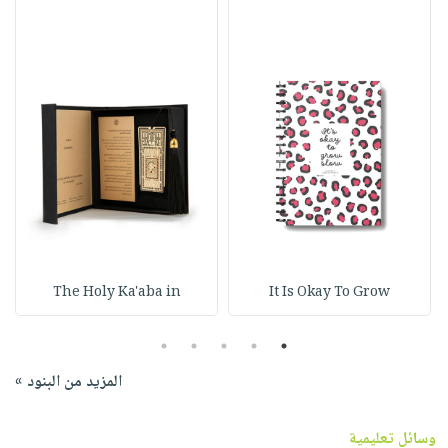
The Holy Ka'aba in
It Is Okay To Grow
5
4
3
2
1
المزيد من البنود »
وسائل تعليمية