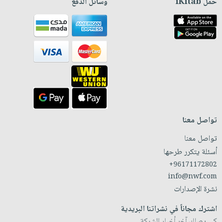
حمّل iKitab
وسائل الدفع
تواصل معنا
تواصل معنا
أسئلة يتكرر طرحها
+96171172802
info@nwf.com
نشرة الإصدارات
اشترك مجاناً في نشراتنا البريدية
كي يصلك آخر أخبار الشركة