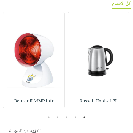
كل الأقسام
Beurer IL35MP Infr
Russell Hobbs 1.7L
5
4
3
2
1
المزيد من البنود »