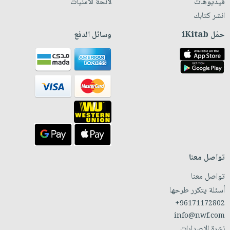
فيديوهات
لائحة الأمنيات
انشر كتابك
حمّل iKitab
وسائل الدفع
تواصل معنا
تواصل معنا
أسئلة يتكرر طرحها
+96171172802
info@nwf.com
نشرة الإصدارات