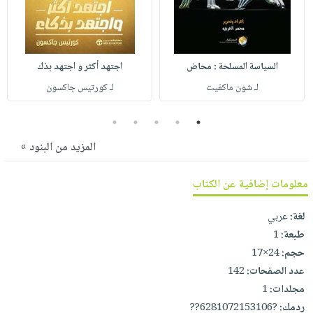
صابون
فيديوهات
عربة
أطفال
أسئلة
التسوق
مناسبات
يتكرر
السياسة المسلحة : محاض
اجتهد أكثر و اجتهد بذك
طرحها
نشرة
لـ شون ماكفيت
لـ كورتيس جاكسون
الإصدارات
خدمات
نيل
5
4
3
2
1
وفرات
المزيد من البنود »
انشر
كتابك
معلومات إضافية عن الكتاب
تواصل
معنا
لغة:
عربي
طبعة:
1
حجم:
24×17
عدد الصفحات:
142
مجلدات:
1
ردمك:
?6281072153106??