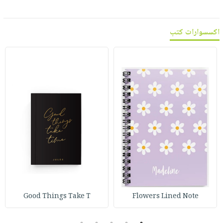
اكسسوارات كتب
Good Things Take T
Flowers Lined Note
5
4
3
2
1