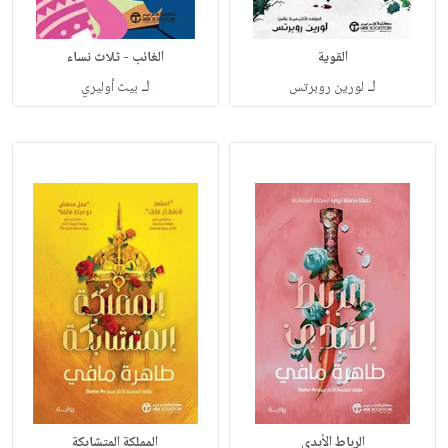
القوية
الغائب - ثلاث نساء
لـ
لـ
لورين روبرتس
بيث أوليري
الرباط الأبدي
المملكة المتشابكة