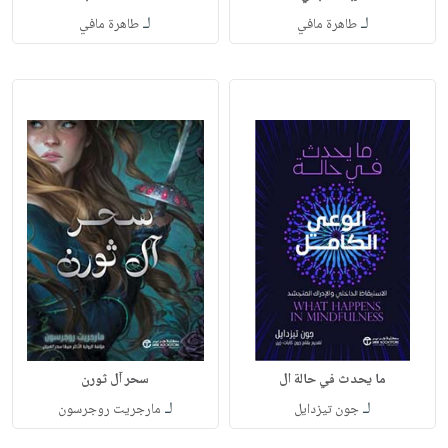
لـ
لـ
طاهرة مافي
طاهرة مافي
ما يحدث في حالة ال
سحر آل ثورن
لـ
لـ
جون تيزدايل
مارجريت روجرسون