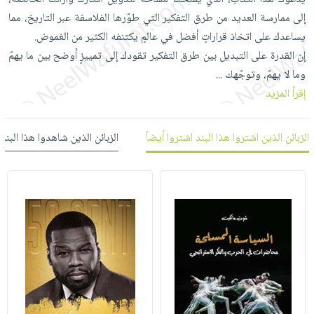
العناية
الأكثر
شحن
إلى ممارسة العديد من طرق التفكير التي طوّرها الفلاسفة عبر التاريخ، مما
أدوات
بالأسنان
مبيعاً
مجاني
يساعدك على اتخاذ قراراتٍ أفضل في عالمٍ يكتنفه الكثير من الغموض.
المائدة
الحمية
العودة
إن القدرة على التبديل بين طرق التفكير تقودك إلى تمييزٍ أوضح بين ما يهمّ
بنود
الأوعية
والتغذية
للمدارس
وما لا يهمّ، وتوجّهك
...
مختارة
والتخزين
اشتراكات
اكسسوارات
إقرأ المزيد
أدوات
كتب
كل
بحث
المطبخ
الاشتراكات
اكسسوارات
متقدم
الزبائن الذين اشتروا هذا البند اشتروا أيضاً
الزبائن الذين شاهدوا هذا البند
منزلية
صندوق
القراءة
اكسسوارات
iKitab
ملابس
نيل
بلا
مطرزات
وفرات
حدود
حقائب
عن
حسابك
حلي
الشركة
عناية
لائحة
سياسة
بالذات
الأمنيات
الشركة