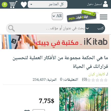
كل المتاجر
تسجيل دخول
0
كتب
ورقية
المواضيع
صدر
كتب
حديثاً
الكترونية
الأكثر
الصفحة
ما هي الحكمة مجموعة من الأفكار العملية لتحسين
مبيعاً
الرئيسية
كتب
جوائز
قراراتك في الحياة‎
صدر
صوتية
شحن
لـ
كايفان كيان
حديثاً
الصفحة
مخفض
(0)
التعليقات:
0
المرتبة:
254,437
الأكثر
الرئيسية
عروض
أطفال
مبيعاً
masmu3
خاصة
وناشئة
كتب
7.75$
بلا
صفحات
مجانية
الصفحة
وسائل
حدود
مشوقة
الرئيسية