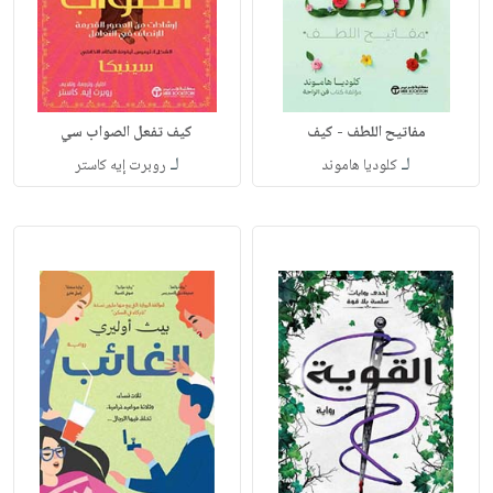
مفاتيح اللطف - كيف
كيف تفعل الصواب سي
لـ
لـ
كلوديا هاموند
روبرت إيه كاستر