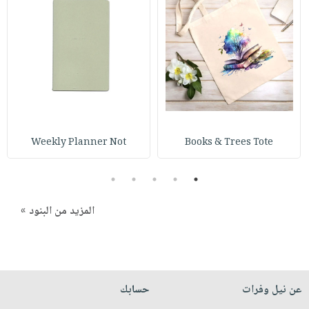
صابون
فيديوهات
عربة
أطفال
أسئلة
التسوق
مناسبات
يتكرر
طرحها
نشرة
الإصدارات
خدمات
نيل
وفرات
Weekly Planner Not
Books & Trees Tote
انشر
كتابك
5
4
3
2
1
تواصل
معنا
المزيد من البنود »
عن نيل وفرات
حسابك