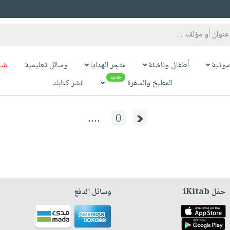
وتية
أطفال وناشئة
متجر الهدايا
وسائل تعليمية
شح
جديد
المطبخ والسفرة
انشر كتابك
....
0
حمّل iKitab
وسائل الدفع