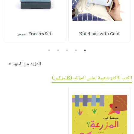
صابون
فيديوهات
عربة
أطفال
أسئلة
التسوق
مناسبات
يتكرر
طرحها
نشرة
Notebook with Gold
Erasers Set : مجمو
الإصدارات
خدمات
نيل
5
4
3
2
1
وفرات
المزيد من البنود »
انشر
كتابك
الكتب الأكثر شعبية لنفس المؤلف (
كانيزالس
)
تواصل
معنا