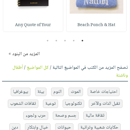
Any Quote of Your
Beach Ponch & Hat
5
4
3
2
1
المزيد من البنود »
تصفح المزيد من الكتب في المواضيع التالية /
كل المواضيع
/
أطفال
وناشئة
احتياجات خاصة
الموت
النوم
بيئة
بيوغرافيا
تقبل الذات والآخر
تكنولوجيا
توعية
ثقافات الشعوب
ثقافة مالية
جسم وصحة
حرب ولجوء
حكايات شعبية وتراثية
حيوانات
خيال وابتكار
دين