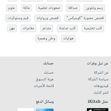
رسم وتلوين
صداقة
صعوبات تعلمية
عائلة
علوم
قصص مصورة "كوميكس"
قصص وروايات
قيم وسلوكيات
كتب تعليمية
كتب صامتة
مشاعر
مغامرات
مهن
هوايات
وطن وهجرة
عن نيل وفرات
حسابك
عن الشركة
حسابك
سياسة الشركة
عربة التسوق
فيديوهات
لائحة الأمنيات
انشر كتابك
حمّل iKitab
وسائل الدفع