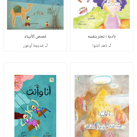
نادية ؛ تعتز بنفسه
قصص الأنبياء
لـ
لـ
ناهد الشوا
خديجة أوغور