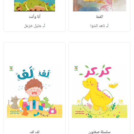
القمة
أنا وأنت
لـ
لـ
ناهد الشوا
جليل خزعل
سلسلة صغنون
لف لف