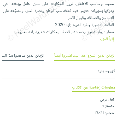
العناية
الأكثر
محبب ومناسب للأطفال، تروى الحكايات على لسان الطفل وبلغته التي
شحن
أدوات
بالأسنان
مبيعاً
يدركها بسهولة؛ لتغرس فيه ثقافة حب الوطن ونصرة الحق، وتشجّعه على
مجاني
المائدة
الحمية
التسامح والصداقة وقبول الآخر
العودة
بنود
الأوعية
والتغذية
القائمة القصيرة جائزة الشيخ زايد 2020
للمدارس
مختارة
والتخزين
اشتراكات
سماء ديوان شعري يضم عشر قصائد وحكايات شعرية بلغة محببّة
...
اكسسوارات
أدوات
إقرأ المزيد
كتب
كل
بحث
المطبخ
الاشتراكات
اكسسوارات
متقدم
منزلية
الزبائن الذين اشتروا هذا البند اشتروا أيضاً
الزبائن الذين شاهدوا هذا البند
صندوق
القراءة
اكسسوارات
iKitab
لايوجد بنود
ملابس
نيل
بلا
مطرزات
وفرات
حدود
معلومات إضافية عن الكتاب
حقائب
عن
حسابك
حلي
الشركة
لغة:
عربي
عناية
لائحة
سياسة
طبعة:
1
بالذات
الأمنيات
الشركة
حجم:
24×17