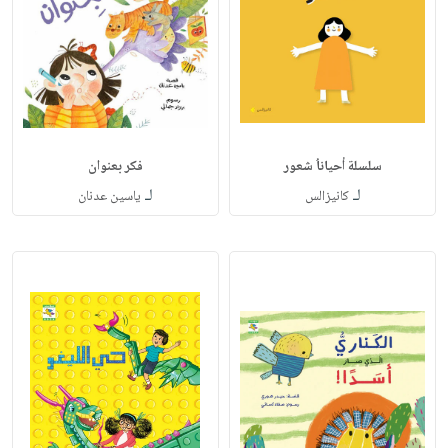
سلسلة أحياناُ شعور
فكر بعنوان
لـ
لـ
كانيزالس
ياسين عدنان