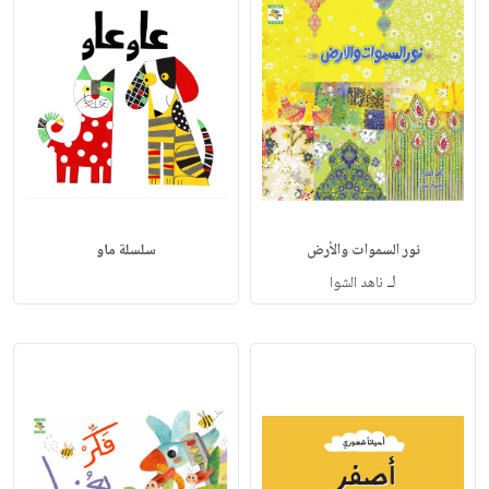
نور السموات والأرض
سلسلة ماو
لـ
ناهد الشوا