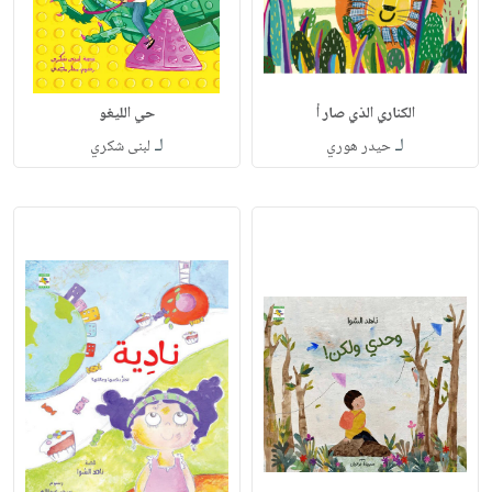
الكناري الذي صار أ
حي الليغو
لـ
لـ
حيدر هوري
لبنى شكري