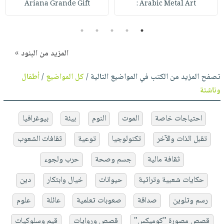
Ariana Grande Gift
Arabic Metal Art :
5
4
3
2
1
المزيد من البنود »
تصفح المزيد من الكتب في المواضيع التالية /
كل المواضيع
/
أطفال
وناشئة
احتياجات خاصة
الموت
النوم
بيئة
بيوغرافيا
تقبل الذات والآخر
تكنولوجيا
توعية
ثقافات الشعوب
ثقافة مالية
جسم وصحة
حرب ولجوء
حكايات شعبية وتراثية
حيوانات
خيال وابتكار
دين
رسم وتلوين
صداقة
صعوبات تعلمية
عائلة
علوم
قصص مصورة "كوميكس"
قصص وروايات
قيم وسلوكيات