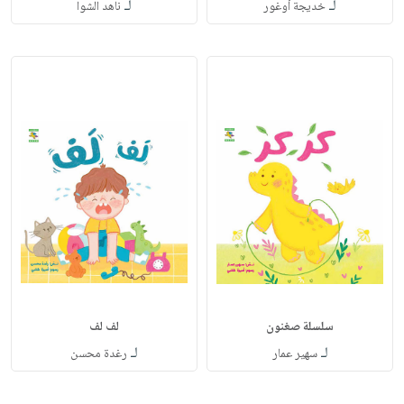
لـ
لـ
خديجة أوغور
ناهد الشوا
سلسلة صغنون
لف لف
لـ
لـ
سهير عمار
رغدة محسن