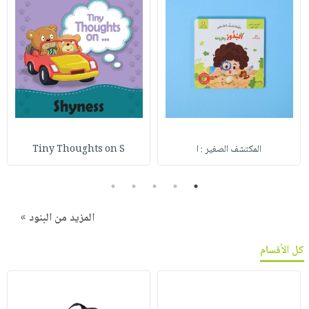
المكتشف الصغير : ا
Tiny Thoughts on S
5
4
3
2
1
المزيد من البنود »
كل الأقسام