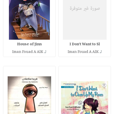
House of Jinn
I Don't Want to Sl
لـ
لـ
Iman Fouad A AlK
Iman Fouad A AlK