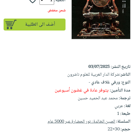
إختياراتنا
الكمية:
تعليمية
أسئلة
إختياراتنا
المواضيع
iKitab
شحن مخفض
يتكرر
كتب
بلا
الأكثر
طرحها
أكاديمية
الصحة
أضف الى الطلبية
حدود
مبيعاً
تحميل
والعناية
صندوق
أسئلة
إختياراتنا
masmu3
الشخصية
القراءة
يتكرر
وسائل
على
جديد
English
طرحها
تعليمية
Android
books
الكل
تحميل
صندوق
تحميل
تاريخ النشر:
03/07/2025
iKitab
أجهزة
القراءة
المطبخ
masmu3
الناشر:
شركة الدار العربية للعلوم ناشرون
على
العناية
والسفرة
على
جوائز
النوع:
ورقي غلاف عادي -
Android
جديد
الشخصية
Apple
يتوفر عادة في غضون أسبوعين
مدة التأمين:
تحميل
العناية
الكل
ترجمة:
محمد عبد الحميد حسين
iKitab
وتصفيف
لغة:
عربي
أواني
متجر
على
الشعر
طبعة:
1
الطهي
الهدايا
Apple
العناية
السلسلة:
الصين الخالدة : نور الحضارة عبر 5000 عام
أدوات
بالجسم
أقسام
حجم:
30×22
الخبز