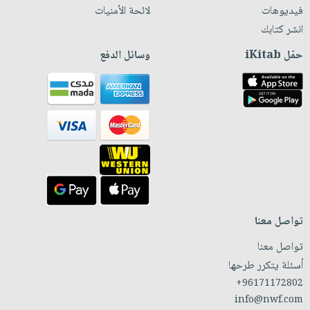
فيديوهات
لائحة الأمنيات
انشر كتابك
حمّل iKitab
وسائل الدفع
تواصل معنا
تواصل معنا
أسئلة يتكرر طرحها
+96171172802
info@nwf.com