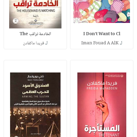
I Don’t Want to Cl
الخادمة تراقب The
لـ
لـ
Iman Fouad A AlK
فريدا ماكفادن