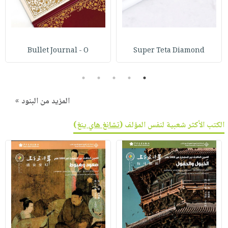
Bullet Journal - O
Super Teta Diamond
5
4
3
2
1
المزيد من البنود »
الكتب الأكثر شعبية لنفس المؤلف (
تشانغ هاي ينغ
)