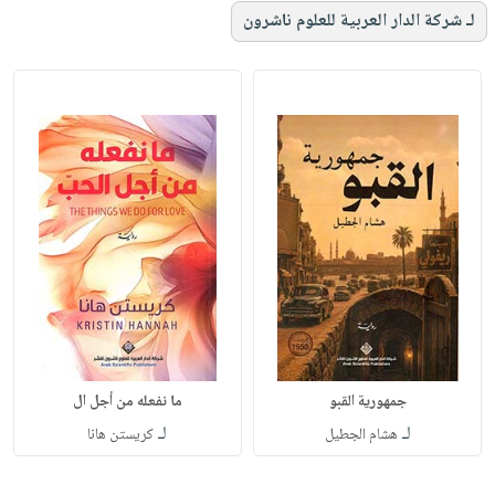
لـ شركة الدار العربية للعلوم ناشرون
جمهورية القبو
ما نفعله من أجل ال
لـ
لـ
هشام الجطيل
كريستن هانا