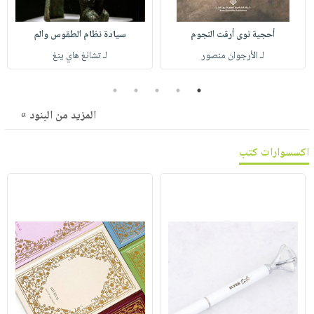
صابون
فيديوهات
عربة
أطفال
أسئلة
أحجية نوى أرقت النجوم
سيادة نظام الطقوس والم
التسوق
مناسبات
يتكرر
لـ الأرجوان منصور
لـ تشانغ هاي ينغ
طرحها
نشرة
5
4
3
2
1
الإصدارات
خدمات
نيل
المزيد من البنود »
وفرات
انشر
اكسسوارات كتب
كتابك
تواصل
معنا