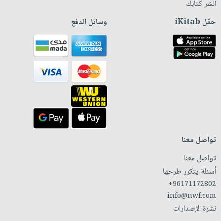
انشر كتابك
حمّل iKitab
وسائل الدفع
تواصل معنا
تواصل معنا
أسئلة يتكرر طرحها
+96171172802
info@nwf.com
نشرة الإصدارات