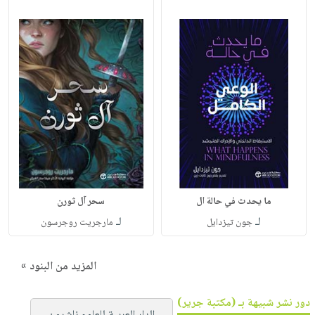
ما يحدث في حالة ال
سحر آل ثورن
لـ
لـ
جون تيزدايل
مارجريت روجرسون
المزيد من البنود »
دور نشر شبيهة بـ (مكتبة جرير)