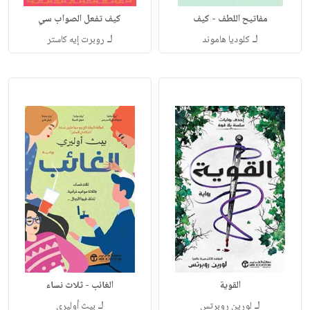
مفاتيح اللطف - كيف
كيف تفعل الصواب سي
لـ
لـ
كلوديا هاموند
روبرت إيه كاستر
القوية
الغائب - ثلاث نساء
لـ
لـ
لورين روبرتس
بيث أوليري