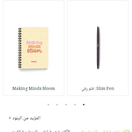
صابون
فيديوهات
عربة
أطفال
أسئلة
التسوق
مناسبات
يتكرر
طرحها
نشرة
الإصدارات
خدمات
نيل
وفرات
انشر
كتابك
تواصل
معنا
Slim Pen : قلم رفي
Making Minds Bloom
5
4
3
2
1
المزيد من البنود »