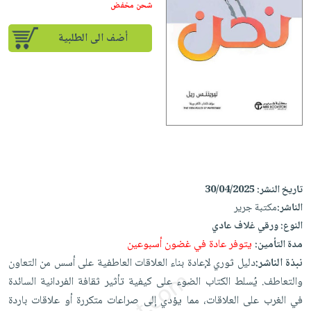
إختياراتنا
تعليمية
شحن مخفض
أسئلة
إختياراتنا
المواضيع
iKitab
يتكرر
كتب
أضف الى الطلبية
بلا
الأكثر
طرحها
أكاديمية
الصحة
حدود
مبيعاً
تحميل
والعناية
صندوق
أسئلة
وسائل
masmu3
الشخصية
القراءة
يتكرر
تعليمية
على
جديد
English
طرحها
صندوق
Android
books
الكل
تحميل
القراءة
تحميل
iKitab
أجهزة
جوائز
المطبخ
masmu3
على
العناية
والسفرة
على
تاريخ النشر:
30/04/2025
Android
جديد
الشخصية
Apple
الناشر:
مكتبة جرير
تحميل
العناية
النوع:
ورقي غلاف عادي
الكل
iKitab
وتصفيف
يتوفر عادة في غضون أسبوعين
مدة التأمين:
أواني
متجر
على
الشعر
نبذة الناشر:
دليل ثوري لإعادة بناء العلاقات العاطفية على أسس من التعاون
الطهي
الهدايا
Apple
العناية
والتعاطف. يُسلط الكتاب الضوء على كيفية تأثير ثقافة الفردانية السائدة
أدوات
بالجسم
أقسام
في الغرب على العلاقات، مما يؤدي إلى صراعات متكررة أو علاقات باردة
الخبز