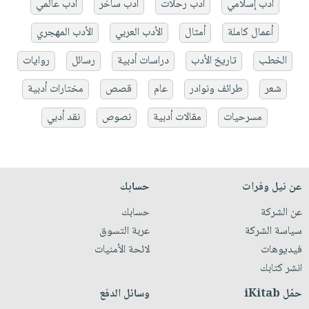
أدب إسلامي
أدب رحلات
أدب ساخر
أدب عالمي
أعمال كاملة
أمثال
الأدب العربي
الأدب المهجري
الخطب
تاريخ الأدب
دراسات أدبية
رسائل
روايات
شعر
طرائف ونوادر
عام
قصص
مختارات أدبية
مسرحيات
مقالات أدبية
نصوص
نقد أدبي
عن نيل وفرات
حسابك
عن الشركة
حسابك
سياسة الشركة
عربة التسوق
فيديوهات
لائحة الأمنيات
انشر كتابك
حمّل iKitab
وسائل الدفع