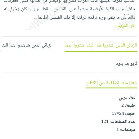
الكاتب دثرها حبسها آلاف المرات تعثر بها وتبعثر من خلالها مشى الطرقات
العناية
الأكثر
شحن
أدوات
حافياً جاب الكرة الأرضية ماشياً على القدمين سقط مراراً ، كان يخيل له
بالأسنان
مبيعاً
مجاني
المائدة
دائماً بأن ما يقبع وراء نافذة غرفته إلا تلك الشمس لطالما
...
الحمية
العودة
بنود
إقرأ المزيد
الأوعية
والتغذية
للمدارس
مختارة
والتخزين
اشتراكات
اكسسوارات
أدوات
الزبائن الذين اشتروا هذا البند اشتروا أيضاً
الزبائن الذين شاهدوا هذا البند
كتب
كل
بحث
المطبخ
الاشتراكات
اكسسوارات
متقدم
لايوجد بنود
منزلية
صندوق
القراءة
اكسسوارات
معلومات إضافية عن الكتاب
iKitab
ملابس
نيل
بلا
مطرزات
وفرات
لغة:
عربي
حدود
حقائب
طبعة:
2
عن
حسابك
حجم:
24×17
حلي
الشركة
عدد الصفحات:
121
عناية
لائحة
سياسة
مجلدات:
1
بالذات
الأمنيات
الشركة