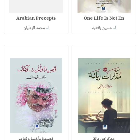
Arabian Precepts
One Life Is Not En
لـ
لـ
حسين بافقيه
محمد الرطيان
مذكرات ريانة
قصيدة وأغنية وكتاب