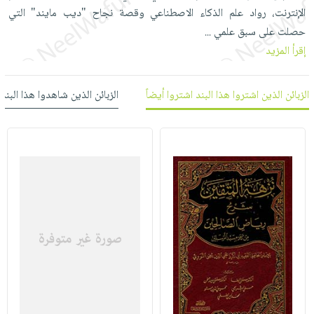
العناية
الأكثر
شحن
الإنترنت، رواد علم الذكاء الاصطناعي وقصة نجاح "ديب مايند" التي
أدوات
بالأسنان
مبيعاً
مجاني
حصلت على سبق علمي
...
المائدة
الحمية
العودة
إقرأ المزيد
بنود
الأوعية
والتغذية
للمدارس
مختارة
والتخزين
اشتراكات
اكسسوارات
الزبائن الذين اشتروا هذا البند اشتروا أيضاً
الزبائن الذين شاهدوا هذا البند
أدوات
كتب
كل
بحث
المطبخ
الاشتراكات
اكسسوارات
متقدم
منزلية
صندوق
القراءة
اكسسوارات
iKitab
ملابس
نيل
بلا
مطرزات
وفرات
حدود
حقائب
عن
حسابك
حلي
الشركة
عناية
لائحة
سياسة
بالذات
الأمنيات
الشركة