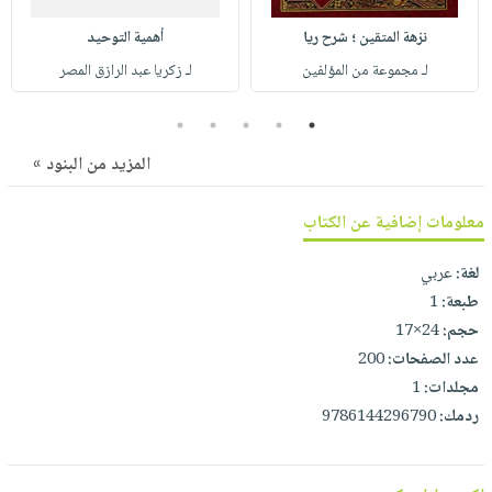
صابون
فيديوهات
عربة
نزهة المتقين ؛ شرح ريا
أهمية التوحيد
أطفال
أسئلة
التسوق
لـ مجموعة من المؤلفين
لـ زكريا عبد الرازق المصر
مناسبات
يتكرر
طرحها
نشرة
5
4
3
2
1
الإصدارات
خدمات
المزيد من البنود »
نيل
وفرات
معلومات إضافية عن الكتاب
انشر
كتابك
لغة:
عربي
تواصل
طبعة:
1
حجم:
24×17
معنا
عدد الصفحات:
200
مجلدات:
1
ردمك:
9786144296790