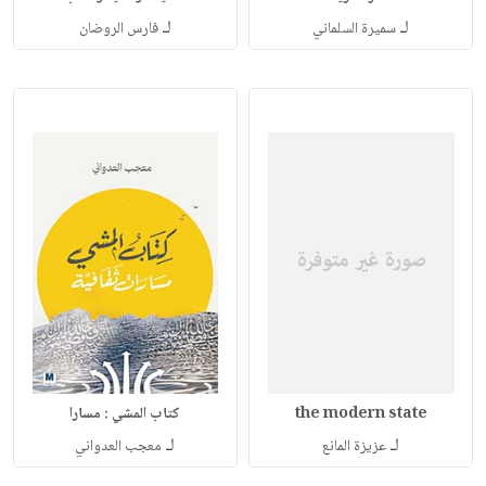
لـ
لـ
سميرة السلماني
فارس الروضان
the modern state
كتاب المشي : مسارا
لـ
لـ
عزيزة المانع
معجب العدواني