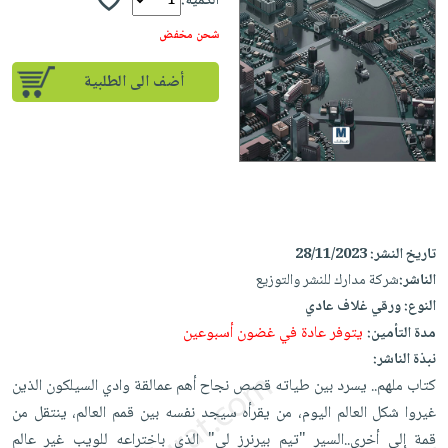
إختياراتنا
الكمية:
تعليمية
أسئلة
إختياراتنا
المواضيع
iKitab
شحن مخفض
يتكرر
كتب
بلا
الأكثر
طرحها
أكاديمية
الصحة
أضف الى الطلبية
حدود
مبيعاً
تحميل
والعناية
صندوق
أسئلة
إختياراتنا
masmu3
الشخصية
القراءة
يتكرر
وسائل
على
جديد
English
طرحها
تعليمية
Android
books
الكل
تحميل
صندوق
تحميل
iKitab
أجهزة
القراءة
المطبخ
masmu3
تاريخ النشر:
28/11/2023
على
العناية
والسفرة
على
جوائز
الناشر:
شركة مدارك للنشر والتوزيع
Android
جديد
الشخصية
Apple
النوع:
ورقي غلاف عادي
تحميل
العناية
الكل
يتوفر عادة في غضون أسبوعين
مدة التأمين:
iKitab
وتصفيف
أواني
نبذة الناشر:
متجر
على
الشعر
الطهي
كتاب ملهم.. يسرد بين طياته قصص نجاح أهم عمالقة وادي السيلكون الذين
الهدايا
Apple
العناية
غيروا شكل العالم اليوم، من يقرأه سيجد نفسه بين قمم العالم، ينتقل من
أدوات
بالجسم
أقسام
قمة إلى أخرى..السير "تيم بيرنرز لي" الذي باختراعه للويب غير عالم
الخبز