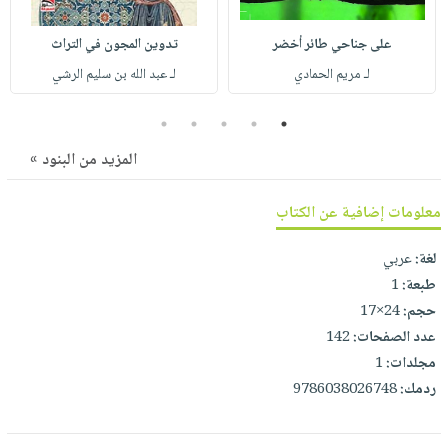
صابون
فيديوهات
عربة
أطفال
على جناحي طائر أخضر
تدوين المجون في التراث
أسئلة
التسوق
مناسبات
يتكرر
لـ مريم الحمادي
لـ عبد الله بن سليم الرشي
طرحها
نشرة
5
4
3
2
1
الإصدارات
خدمات
المزيد من البنود »
نيل
وفرات
معلومات إضافية عن الكتاب
انشر
كتابك
لغة:
عربي
تواصل
طبعة:
1
معنا
حجم:
24×17
عدد الصفحات:
142
مجلدات:
1
ردمك:
9786038026748