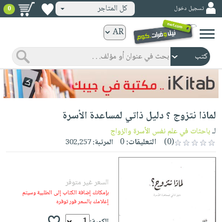
كل المتاجر
تسجيل دخول
0
كتب
ورقية
المواضيع
صدر
كتب
حديثاً
الكترونية
الأكثر
الصفحة
لماذا نتزوج ؟ دليل ذاتي لمساعدة الأسرة
مبيعاً
الرئيسية
كتب
جوائز
لـ
باحثات في علم نفس الأسرة والزواج
صدر
صوتية
(0)
التعليقات:
0
المرتبة:
302,257
شحن
حديثاً
الصفحة
مخفض
الأكثر
الرئيسية
عروض
أطفال
مبيعاً
السعر غير متوفر
masmu3
خاصة
وناشئة
كتب
بإمكانك إضافة الكتاب إلى الطلبية وسيتم
بلا
صفحات
إعلامك بالسعر فور توفره
مجانية
الصفحة
وسائل
حدود
مشوقة
الرئيسية