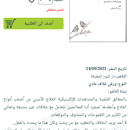
الكمية:
إختياراتنا
تعليمية
أسئلة
إختياراتنا
المواضيع
iKitab
شحن مخفض
يتكرر
كتب
بلا
الأكثر
طرحها
أكاديمية
الصحة
أضف الى الطلبية
حدود
مبيعاً
تحميل
والعناية
صندوق
أسئلة
وسائل
masmu3
الشخصية
القراءة
يتكرر
تعليمية
على
جديد
English
طرحها
صندوق
Android
books
الكل
تحميل
القراءة
تحميل
iKitab
أجهزة
جوائز
المطبخ
masmu3
تاريخ النشر:
24/09/2021
على
العناية
والسفرة
الناشر:
دار كنوز المعرفة
على
Android
جديد
الشخصية
النوع:
ورقي غلاف عادي
Apple
تحميل
نبذة الناشر:
العناية
الكل
iKitab
بالحقائق العلمية والمشاهدات الإكلينيكية العلاج الأسري من أصعب أنواع
وتصفيف
أواني
متجر
على
العلاج وأعقدها لمجرد أننا كمعالجين نتعامل مع علاقات غير مشبعة وتعاني
الشعر
الطهي
الهدايا
Apple
من الكثير من الطموحات والمخاوف والتوقعات.
العناية
أدوات
لا أحد يريد الخلاف والتعقيد مع من يحبّ ولكن هذا ما يحدث بالفعل...
بالجسم
أقسام
الخبز