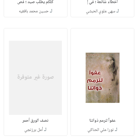
أخطاء شائعة ؛ في إ
كلكم يطلب صيد ؛ فص
لـ
لـ
سهى علوي الحبشي
حسين محمد بافقيه
عفواً لنرمم ذواتنا
نصف الورق أحمر
لـ
لـ
نورا علي الحناكي
أمل برزنجي