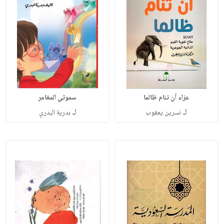
عزاء أن تنام ظالما
سموثي المغامر
لـ
لـ
نسرين يعقوب
بدرية البدري