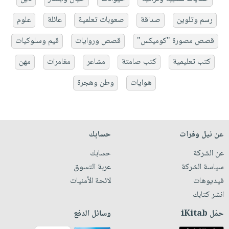
رسم وتلوين
صداقة
صعوبات تعلمية
عائلة
علوم
قصص مصورة "كوميكس"
قصص وروايات
قيم وسلوكيات
كتب تعليمية
كتب صامتة
مشاعر
مغامرات
مهن
هوايات
وطن وهجرة
عن نيل وفرات
حسابك
عن الشركة
حسابك
سياسة الشركة
عربة التسوق
فيديوهات
لائحة الأمنيات
انشر كتابك
حمّل iKitab
وسائل الدفع