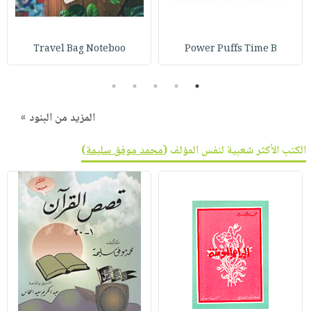
صابون
فيديوهات
عربة
أطفال
أسئلة
التسوق
مناسبات
Travel Bag Noteboo
Power Puffs Time B
يتكرر
طرحها
نشرة
5
4
3
2
1
الإصدارات
خدمات
نيل
المزيد من البنود »
وفرات
الكتب الأكثر شعبية لنفس المؤلف (
محمد موفق سليمة
)
انشر
كتابك
تواصل
معنا