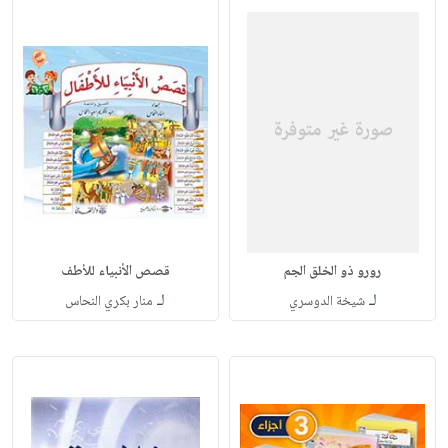
رورو ذو الخلق الجم
قصص الأنبياء للأطف
لـ
لـ
شيخة الدوسري
منار بكري النحاس