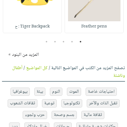
Feather pens
Tiger Backpack : ح
5
4
3
2
1
المزيد من البنود »
تصفح المزيد من الكتب في المواضيع التالية /
كل المواضيع
/
أطفال
وناشئة
احتياجات خاصة
الموت
النوم
بيئة
بيوغرافيا
تقبل الذات والآخر
تكنولوجيا
توعية
ثقافات الشعوب
ثقافة مالية
جسم وصحة
حرب ولجوء
حكايات شعبية وتراثية
حيوانات
خيال وابتكار
دين